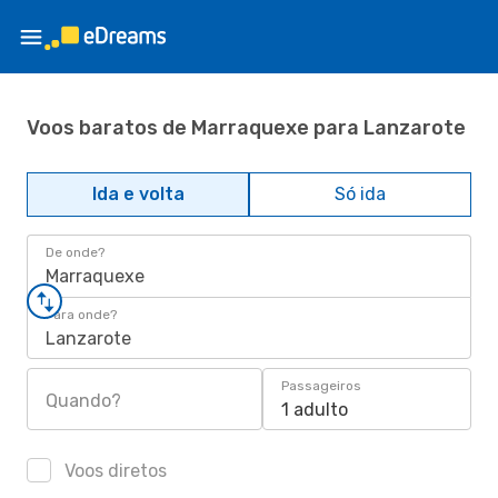
Voos baratos de Marraquexe para Lanzarote
Ida e volta
Só ida
De onde?
Marraquexe
Para onde?
Lanzarote
Passageiros
Quando?
1 adulto
Voos diretos