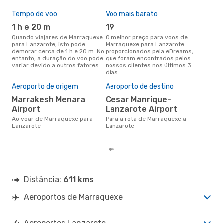
Tempo de voo
Voo mais barato
Épo
1 h e 20 m
19
ab
Quando viajares de Marraquexe
O melhor preço para voos de
abril é a altura mais concorrida
para Lanzarote, isto pode
Marraquexe para Lanzarote
para
demorar cerca de 1 h e 20 m. No
proporcionados pela eDreams,
Lan
entanto, a duração do voo pode
que foram encontrados pelos
dad
variar devido a outros fatores
nossos clientes nos últimos 3
clie
dias
Pre
de 
Aeroporto de origem
Aeroporto de destino
82
Marrakesh Menara
Cesar Manrique-
Um voo de Marraquexe para
Airport
Lanzarote Airport
Lan
cer
Ao voar de Marraquexe para
Para a rota de Marraquexe a
dad
Lanzarote
Lanzarote
mes
Distância:
611 kms
Aeroportos de Marraquexe
Aeroportos Lanzarote