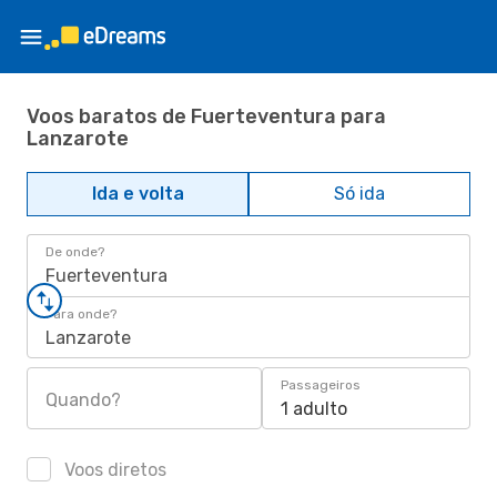
Voos baratos de Fuerteventura para
Lanzarote
Ida e volta
Só ida
De onde?
Fuerteventura
Para onde?
Lanzarote
Passageiros
Quando?
1 adulto
Voos diretos