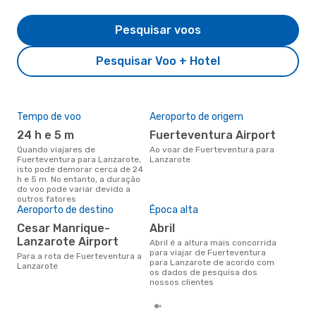
Pesquisar voos
Pesquisar Voo + Hotel
Tempo de voo
Aeroporto de origem
Pre
de 
24 h e 5 m
Fuerteventura Airport
21
Quando viajares de
Ao voar de Fuerteventura para
Fuerteventura para Lanzarote,
Lanzarote
Um voo de Fuerteventura para
isto pode demorar cerca de 24
Lan
h e 5 m. No entanto, a duração
cer
do voo pode variar devido a
dad
outros fatores
mes
Aeroporto de destino
Época alta
Cesar Manrique-
abril
Lanzarote Airport
abril é a altura mais concorrida
para viajar de Fuerteventura
Para a rota de Fuerteventura a
para Lanzarote de acordo com
Lanzarote
os dados de pesquisa dos
nossos clientes