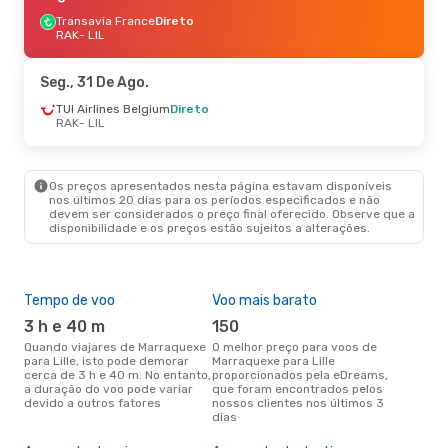
Transavia France
Direto
RAK
- LIL
Seg., 31 De Ago.
TUI Airlines Belgium
Direto
RAK
- LIL
Os preços apresentados nesta página estavam disponíveis
nos últimos 20 dias para os períodos especificados e não
devem ser considerados o preço final oferecido. Observe que a
disponibilidade e os preços estão sujeitos a alterações.
Tempo de voo
Voo mais barato
Épo
3 h e 40 m
150
j
Quando viajares de Marraquexe
O melhor preço para voos de
junho é a altura mais
para Lille, isto pode demorar
Marraquexe para Lille
conc
cerca de 3 h e 40 m. No entanto,
proporcionados pela eDreams,
Marr
a duração do voo pode variar
que foram encontrados pelos
com
devido a outros fatores
nossos clientes nos últimos 3
nos
dias
Pre
de 