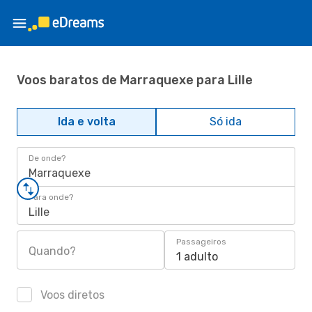
Voos baratos de Marraquexe para Lille
Ida e volta
Só ida
De onde?
Marraquexe
Para onde?
Lille
Passageiros
Quando?
1 adulto
Voos diretos