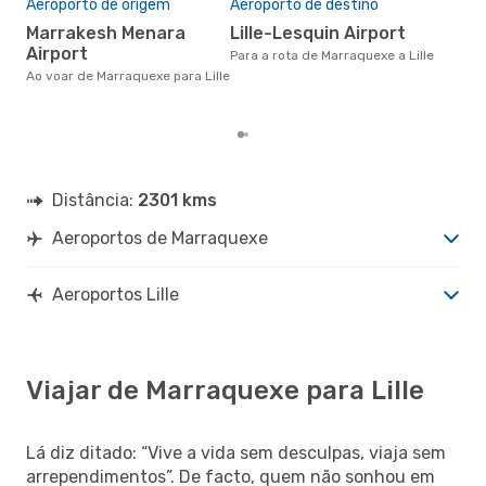
Aeroporto de origem
Aeroporto de destino
17
Marrakesh Menara
Lille-Lesquin Airport
Um voo de Marraquexe para Lille
Airport
na 
Para a rota de Marraquexe a Lille
€, 
Ao voar de Marraquexe para Lille
pre
Distância:
2301 kms
Aeroportos de Marraquexe
Aeroportos Lille
Viajar de Marraquexe para Lille
Lá diz ditado: “Vive a vida sem desculpas, viaja sem
arrependimentos”. De facto, quem não sonhou em