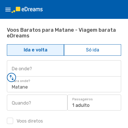
Voos Baratos para Matane - Viagem barata
eDreams
Ida e volta
Só ida
De onde?
Para onde?
Matane
Passageiros
Quando?
1 adulto
Voos diretos