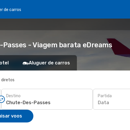
er de carros
s-Passes - Viagem barata eDreams
otel
Aluguer de carros
 diretos
Destino
Partida
Data
isar voos