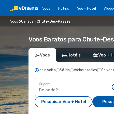
Voos
Hotéis
Voo + Hotel
Alugu
Voos
Canadá
Chute-Des-Passes
Voos Baratos para Chute-De
Voos
Hotéis
Voo + H
Ida e volta
Só ida
Várias escalas
Só voos
Origem
Pesquisar Voo + Hotel
Pesqu