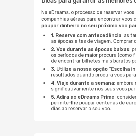
Dicas para garantir as melhores
Na eDreams, o processo de reservar voos 
companhias aéreas para encontrar voos 
poupar dinheiro no seu próximo voo p
1. Reserve com antecedência
: as t
as épocas altas de viagem. Comprar o
2. Voe durante as épocas baixas
: 
os períodos de maior procura (como f
de encontrar bilhetes mais baratos p
3. Utilize a nossa opção “Escolha i
resultados quando procura voos par
4. Viaje durante a semana
: embora 
significativamente nos seus voos pa
5. Adira ao eDreams Prime
: conside
permite-lhe poupar centenas de euros
dias ao reservar o seu voo.