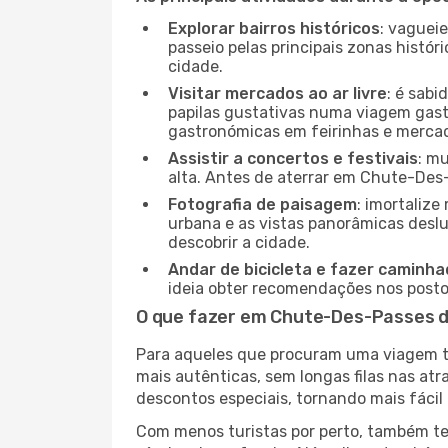
Explorar bairros históricos
: vaguei
passeio pelas principais zonas histór
cidade.
Visitar mercados ao ar livre
: é sab
papilas gustativas numa viagem gast
gastronómicas em feirinhas e mercado
Assistir a concertos e festivais
: m
alta. Antes de aterrar em Chute-Des-
Fotografia de paisagem
: imortaliz
urbana e as vistas panorâmicas desl
descobrir a cidade.
Andar de bicicleta e fazer caminh
ideia obter recomendações nos postos
O que fazer em Chute-Des-Passes d
Para aqueles que procuram uma viagem tra
mais autênticas, sem longas filas nas at
descontos especiais, tornando mais fácil 
Com menos turistas por perto, também ter