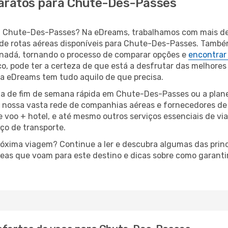
baratos para Chute-Des-Passes
para Chute-Des-Passes? Na eDreams, trabalhamos com mais 
de rotas aéreas disponíveis para Chute-Des-Passes. També
nadá, tornando o processo de comparar opções e
encontrar
o, pode ter a certeza de que está a desfrutar das melhores
a, a eDreams tem tudo aquilo de que precisa.
a de fim de semana rápida em Chute-Des-Passes ou a plane
à nossa vasta rede de companhias aéreas e fornecedores d
e voo + hotel, e até mesmo outros serviços essenciais de v
iço de transporte.
próxima viagem? Continue a ler e descubra algumas das prin
reas que voam para este destino e dicas sobre como garanti