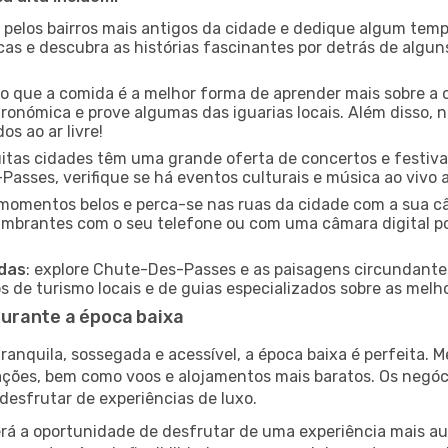
e pelos bairros mais antigos da cidade e dedique algum temp
icas e descubra as histórias fascinantes por detrás de algu
ido que a comida é a melhor forma de aprender mais sobre a 
ronómica e prove algumas das iguarias locais. Além disso,
s ao ar livre!
uitas cidades têm uma grande oferta de concertos e festiv
Passes, verifique se há eventos culturais e música ao vivo 
e momentos belos e perca-se nas ruas da cidade com a sua câ
umbrantes com o seu telefone ou com uma câmara digital p
adas
: explore Chute-Des-Passes e as paisagens circundantes
 de turismo locais e de guias especializados sobre as melhor
urante a época baixa
nquila, sossegada e acessível, a época baixa é perfeita. Me
rações, bem como voos e alojamentos mais baratos. Os negó
desfrutar de experiências de luxo.
á a oportunidade de desfrutar de uma experiência mais autê