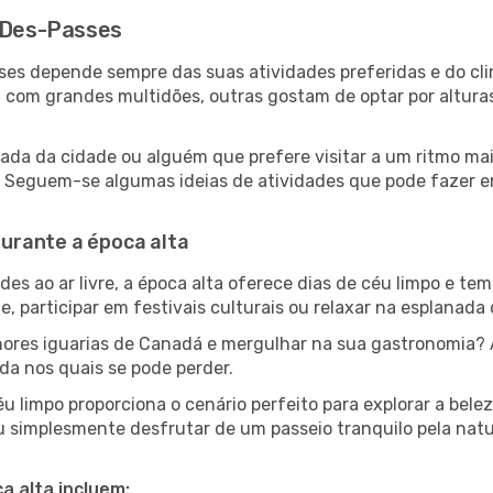
e-Des-Passes
sses depende sempre das suas atividades preferidas e do c
om grandes multidões, outras gostam de optar por alturas m
ada da cidade ou alguém que prefere visitar a um ritmo ma
es. Seguem-se algumas ideias de atividades que pode fazer
urante a época alta
es ao ar livre, a época alta oferece dias de céu limpo e tem
e, participar em festivais culturais ou relaxar na esplanada
res iguarias de Canadá e mergulhar na sua gastronomia? A
da nos quais se pode perder.
u limpo proporciona o cenário perfeito para explorar a bel
u simplesmente desfrutar de um passeio tranquilo pela nat
a alta incluem: