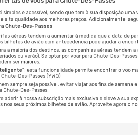
 ofertas de voos para Chute-Des-Passes
é simples e acessível, sendo que tem à sua disposição uma
de alta qualidade aos melhores preços. Adicionalmente, 
ara Chute-Des-Passes
:
arifas aéreas tendem a aumentar à medida que a data de pa
s bilhetes de avião com antecedência pode ajudar a encont
para a maioria dos destinos, as companhias aéreas tendem a
eriados ou verão). Se optar por voar para Chute-Des-Passes
odem ser maiores.
nteligente”
: esta funcionalidade permite encontrar o voo ma
a Chute-Des-Passes (YWQ).
nem sempre seja possível, evitar viajar aos fins de semana 
ra Chute-Des-Passes.
re aderir à nossa subscrição mais exclusiva e eleve a sua e
 nos seus próximos bilhetes de avião. Aproveite agora o no