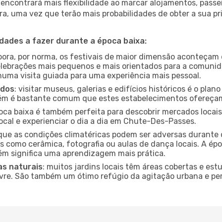
encontrará mais flexibilidade ao marcar alojamentos, passei
a, uma vez que terão mais probabilidades de obter a sua pri
idades a fazer durante a época baixa:
bora, por norma, os festivais de maior dimensão aconteçam 
lebrações mais pequenos e mais orientados para a comuni
 numa visita guiada para uma experiência mais pessoal.
ados
: visitar museus, galerias e edifícios históricos é o pla
bém é bastante comum que estes estabelecimentos ofereçam
poca baixa é também perfeita para descobrir mercados locais
ocal e experienciar o dia a dia em Chute-Des-Passes.
que as condições climatéricas podem ser adversas durante 
s como cerâmica, fotografia ou aulas de dança locais. A épo
m significa uma aprendizagem mais prática.
as naturais
: muitos jardins locais têm áreas cobertas e est
ivre. São também um ótimo refúgio da agitação urbana e pe