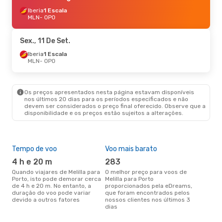
Iberia
1 Escala
MLN
- OPO
Sex., 11 De Set.
Iberia
1 Escala
MLN
- OPO
Os preços apresentados nesta página estavam disponíveis
nos últimos 20 dias para os períodos especificados e não
devem ser considerados o preço final oferecido. Observe que a
disponibilidade e os preços estão sujeitos a alterações.
Tempo de voo
Voo mais barato
Épo
4 h e 20 m
283
j
Quando viajares de Melilla para
O melhor preço para voos de
junho é a altura mais
Porto, isto pode demorar cerca
Melilla para Porto
conc
de 4 h e 20 m. No entanto, a
proporcionados pela eDreams,
par
duração do voo pode variar
que foram encontrados pelos
dad
devido a outros fatores
nossos clientes nos últimos 3
clie
dias
A m
res