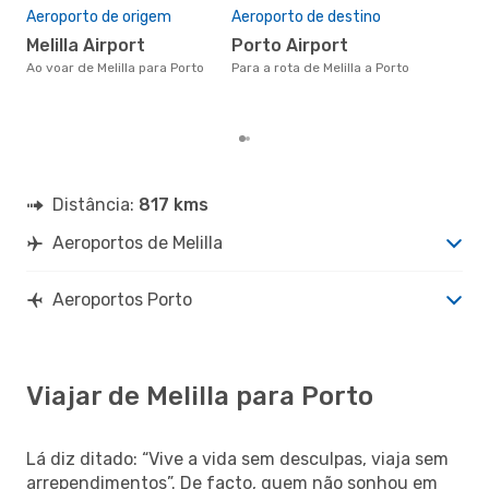
Aeroporto de origem
Aeroporto de destino
a
abril é uma das melhores
Melilla Airport
Porto Airport
altu
Ao voar de Melilla para Porto
Para a rota de Melilla a Porto
com 
aco
nos
Distância:
817 kms
Aeroportos de Melilla
Aeroportos Porto
Viajar de Melilla para Porto
Lá diz ditado: “Vive a vida sem desculpas, viaja sem
arrependimentos”. De facto, quem não sonhou em