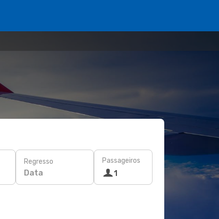
Passageiros
Regresso
Data
1