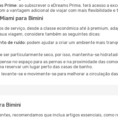
ms Prime
: ao subscrever o eDreams Prime, terá acesso a exc
m a vantagem adicional de viajar com mais flexibilidade e 
Miami para Bimini
os de serviço, desde a classe económica até à premium, ad
 sua viagem, considere também as seguintes dicas:
to de ruído
: podem ajudar a criar um ambiente mais tranqu
de ser particularmente seco, por isso, mantenha-se hidratad
 pense no espaço para as pernas e na proximidade das comod
ia reservar um lugar perto das casas de banho.
: levante-se e movimente-se para melhorar a circulação das
ra Bimini
ntes, recomendamos que inclua artigos essenciais, como r