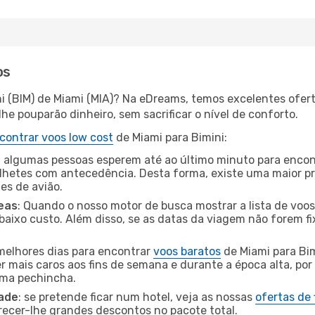
os
ni (BIM) de Miami (MIA)? Na eDreams, temos excelentes ofert
he pouparão dinheiro, sem sacrificar o nível de conforto.
contrar voos low cost
de Miami para Bimini:
 algumas pessoas esperem até ao último minuto para encont
hetes com antecedência. Desta forma, existe uma maior pr
tes de avião.
eas
: Quando o nosso motor de busca mostrar a lista de voos 
baixo custo. Além disso, se as datas da viagem não forem fi
 melhores dias para encontrar
voos baratos
de Miami para Bim
r mais caros aos fins de semana e durante a época alta, por
uma pechincha.
dade
: se pretende ficar num hotel, veja as nossas
ofertas de
recer-lhe grandes descontos no pacote total.