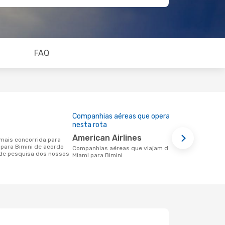
FAQ
Companhias aéreas que operam
Preço médi
nesta rota
85 €
American Airlines
Um voo de Miami para Bimini na
 para Bimini de acordo
eDreams cus
Companhias aéreas que viajam de
de pesquisa dos nossos
base nos da
Miami para Bimini
6 meses