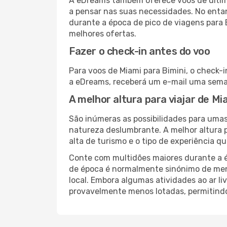
A eDreams também oferece voos de última
a pensar nas suas necessidades. No enta
durante a época de pico de viagens para
melhores ofertas.
Fazer o check-in antes do voo
Para voos de Miami para Bimini, o check-
a eDreams, receberá um e-mail uma seman
A melhor altura para viajar de Mi
São inúmeras as possibilidades para umas
natureza deslumbrante. A melhor altura p
alta de turismo e o tipo de experiência qu
Conte com multidões maiores durante a é
de época é normalmente sinónimo de meno
local. Embora algumas atividades ao ar li
provavelmente menos lotadas, permitind