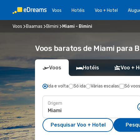
Voos
Hotéis
Voo + Hotel
Alugu
Voos
Baamas
Bimini
Miami - Bimini
Voos baratos de Miami para B
Voos
Hotéis
Voo + H
Ida e volta
Só ida
Várias escalas
Só voos
Origem
Pesquisar Voo + Hotel
Pesqu