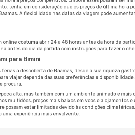
 hora a preços competitivos. Embora estes possam ser mais
nto, tenha em consideração que os preços de última hora p
 Baamas. A flexibilidade nas datas da viagem pode aumentar
in online costuma abrir 24 a 48 horas antes da hora de part
a antes do dia da partida com instruções para fazer o che
ami para Bimini
 férias à descoberta de Baamas, desde a sua riqueza gastro
ara viajar depende das suas preferências e disponibilidade
e procura.
poca alta, mas também com um ambiente animado e mais ofert
s multidões, preços mais baixos em voos e alojamentos e 
vre possam estar limitadas devido às condições climatéricas
o uma experiência mais envolvente.