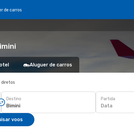
er de carros
imini
otel
Aluguer de carros
 diretos
Destino
Partida
Data
isar voos