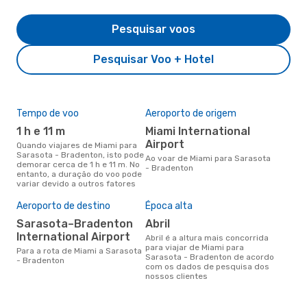
Pesquisar voos
Pesquisar Voo + Hotel
Tempo de voo
Aeroporto de origem
Com
ope
1 h e 11 m
Miami International
A
Airport
Quando viajares de Miami para
Sarasota - Bradenton, isto pode
Companhias aéreas que viajam
Ao voar de Miami para Sarasota
demorar cerca de 1 h e 11 m. No
de 
- Bradenton
entanto, a duração do voo pode
Bra
variar devido a outros fatores
Aeroporto de destino
Época alta
A m
res
Sarasota–Bradenton
abril
ab
International Airport
abril é a altura mais concorrida
para viajar de Miami para
abril é uma das melhores
Para a rota de Miami a Sarasota
Sarasota - Bradenton de acordo
altu
- Bradenton
com os dados de pesquisa dos
- B
nossos clientes
Mia
reai