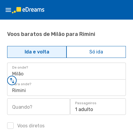
Voos baratos de Milão para Rimini
Ida e volta
Só ida
De onde?
Milão
Para onde?
Rimini
Passageiros
Quando?
1 adulto
Voos diretos