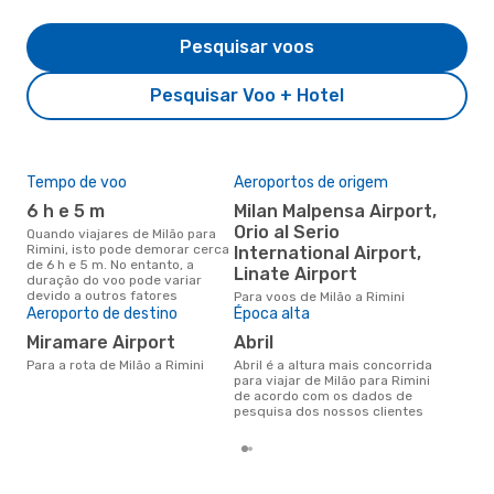
Pesquisar voos
Pesquisar Voo + Hotel
Tempo de voo
Aeroportos de origem
Pre
de 
6 h e 5 m
Milan Malpensa Airport,
3
Orio al Serio
Quando viajares de Milão para
Rimini, isto pode demorar cerca
International Airport,
Um voo de Milão para Rimini na
de 6 h e 5 m. No entanto, a
eDr
Linate Airport
duração do voo pode variar
com
devido a outros fatores
Para voos de Milão a Rimini
dos
Aeroporto de destino
Época alta
Miramare Airport
abril
Para a rota de Milão a Rimini
abril é a altura mais concorrida
para viajar de Milão para Rimini
de acordo com os dados de
pesquisa dos nossos clientes