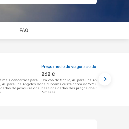
FAQ
Preço médio de viagens só de ida
A melhor al
262 €
maio
Um voo de Mobile, AL para Los Angeles
abril é uma das melhores alturas para
e, AL para Los Angeles de
na eDreams custa cerca de 262 €, com
voar para L
 dados de pesquisa dos
base nos dados dos preços dos últimos
Mobile, AL 
s
6 meses
reais dos no