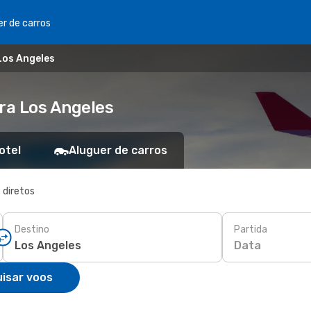
er de carros
 Los Angeles
ara Los Angeles
otel
Aluguer de carros
 diretos
Destino
Partida
Data
isar voos