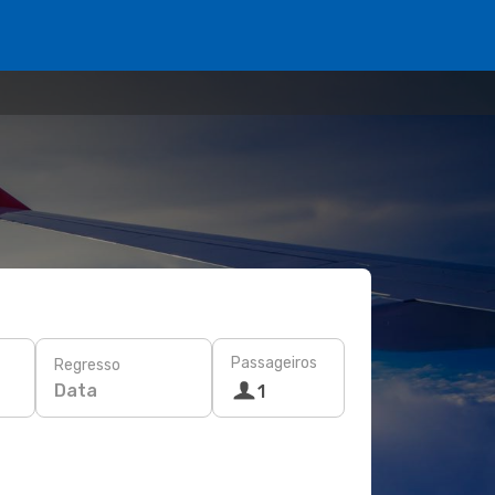
Passageiros
Regresso
Data
1