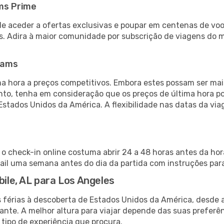
ms Prime
de aceder a ofertas exclusivas e poupar em centenas de voo
s. Adira à maior comunidade por subscrição de viagens do
eams
 hora a preços competitivos. Embora estes possam ser mais
nto, tenha em consideração que os preços de última hora p
Estados Unidos da América. A flexibilidade nas datas da v
, o check-in online costuma abrir 24 a 48 horas antes da ho
il uma semana antes do dia da partida com instruções para
bile, AL para Los Angeles
s férias à descoberta de Estados Unidos da América, desde 
ante. A melhor altura para viajar depende das suas preferê
 tipo de experiência que procura.