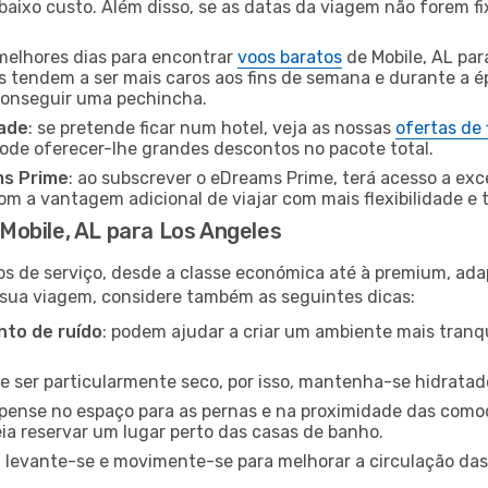
baixo custo. Além disso, se as datas da viagem não forem fi
 melhores dias para encontrar
voos baratos
de Mobile, AL pa
es tendem a ser mais caros aos fins de semana e durante a é
 conseguir uma pechincha.
dade
: se pretende ficar num hotel, veja as nossas
ofertas de
pode oferecer-lhe grandes descontos no pacote total.
ms Prime
: ao subscrever o eDreams Prime, terá acesso a exc
m a vantagem adicional de viajar com mais flexibilidade e 
obile, AL para Los Angeles
os de serviço, desde a classe económica até à premium, ad
 sua viagem, considere também as seguintes dicas:
to de ruído
: podem ajudar a criar um ambiente mais tranqu
de ser particularmente seco, por isso, mantenha-se hidratad
 pense no espaço para as pernas e na proximidade das comod
ia reservar um lugar perto das casas de banho.
: levante-se e movimente-se para melhorar a circulação das