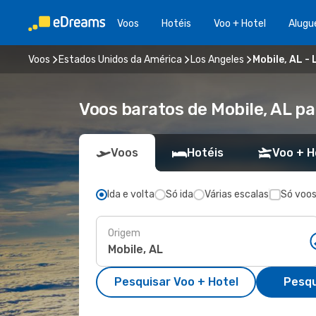
Voos
Hotéis
Voo + Hotel
Alugu
Voos
Estados Unidos da América
Los Angeles
Mobile, AL -
Voos baratos de Mobile, AL p
Voos
Hotéis
Voo + H
Ida e volta
Só ida
Várias escalas
Só voos
Origem
Pesquisar Voo + Hotel
Pesqu