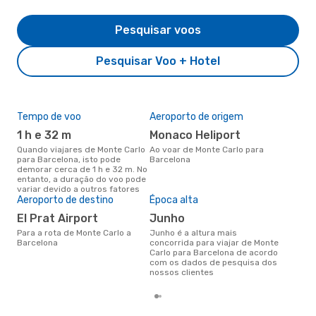
Pesquisar voos
Pesquisar Voo + Hotel
Tempo de voo
Aeroporto de origem
Pre
de 
1 h e 32 m
Monaco Heliport
2
Quando viajares de Monte Carlo
Ao voar de Monte Carlo para
para Barcelona, isto pode
Barcelona
Um voo de Monte Carlo para
demorar cerca de 1 h e 32 m. No
Bar
entanto, a duração do voo pode
cer
variar devido a outros fatores
dad
Aeroporto de destino
Época alta
mes
El Prat Airport
junho
Para a rota de Monte Carlo a
junho é a altura mais
Barcelona
concorrida para viajar de Monte
Carlo para Barcelona de acordo
com os dados de pesquisa dos
nossos clientes