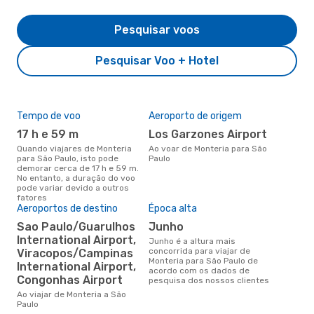
Pesquisar voos
Pesquisar Voo + Hotel
Tempo de voo
Aeroporto de origem
Pre
de 
17 h e 59 m
Los Garzones Airport
51
Quando viajares de Monteria
Ao voar de Monteria para São
para São Paulo, isto pode
Paulo
Um voo de Monteria para São
demorar cerca de 17 h e 59 m.
Pau
No entanto, a duração do voo
de 
pode variar devido a outros
dos
fatores
Aeroportos de destino
Época alta
Sao Paulo/Guarulhos
junho
International Airport,
junho é a altura mais
concorrida para viajar de
Viracopos/Campinas
Monteria para São Paulo de
International Airport,
acordo com os dados de
Congonhas Airport
pesquisa dos nossos clientes
Ao viajar de Monteria a São
Paulo