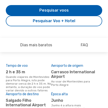
Pesquisar voos
Pesquisar Voo + Hotel
Dias mais baratos
FAQ
Tempo de voo
Aeroporto de origem
Pre
de 
2 h e 35 m
Carrasco International
2
Airport
Quando viajares de Montevideo
para Porto Alegre, isto pode
Um voo de Montevideo para
Ao voar de Montevideo para
demorar cerca de 2 h e 35 m. No
Por
Porto Alegre
entanto, a duração do voo pode
cer
variar devido a outros fatores
dad
Aeroporto de destino
Época alta
mes
Salgado Filho
junho
International Airport
junho é a altura mais