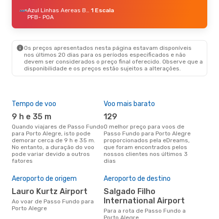
Azul Linhas Aereas Brasileiras
1 Escala
PFB
- POA
Os preços apresentados nesta página estavam disponíveis
nos últimos 20 dias para os períodos especificados e não
devem ser considerados o preço final oferecido. Observe que a
disponibilidade e os preços estão sujeitos a alterações.
Tempo de voo
Voo mais barato
Épo
9 h e 35 m
129
j
Quando viajares de Passo Fundo
O melhor preço para voos de
junho é a altura mais
para Porto Alegre, isto pode
Passo Fundo para Porto Alegre
conc
demorar cerca de 9 h e 35 m.
proporcionados pela eDreams,
Fun
No entanto, a duração do voo
que foram encontrados pelos
aco
pode variar devido a outros
nossos clientes nos últimos 3
pes
fatores
dias
A m
res
Aeroporto de origem
Aeroporto de destino
m
Lauro Kurtz Airport
Salgado Filho
International Airport
março é uma das melhores
Ao voar de Passo Fundo para
altu
Porto Alegre
Para a rota de Passo Fundo a
Ale
Porto Alegre