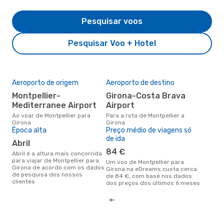
Pesquisar voos
Pesquisar Voo + Hotel
Aeroporto de origem
Aeroporto de destino
A m
res
Montpellier-
Girona-Costa Brava
fe
Mediterranee Airport
Airport
abril é uma das melhores
Ao voar de Montpellier para
Para a rota de Montpellier a
altu
Girona
Girona
com
Época alta
Preço médio de viagens só
aco
de ida
abril
nos
84 €
abril é a altura mais concorrida
para viajar de Montpellier para
Um voo de Montpellier para
Girona de acordo com os dados
Girona na eDreams custa cerca
de pesquisa dos nossos
de 84 €, com base nos dados
clientes
dos preços dos últimos 6 meses