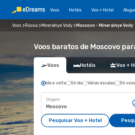
Voos
Hotéis
Voo + Hotel
Alugu
Voos
Rússia
Mineralnye Vody
Moscovo - Mineralnye Vody
Voos baratos de Moscovo par
Voos
Hotéis
Voo + H
Ida e volta
Só ida
Várias escalas
Só voos
Origem
Pesquisar Voo + Hotel
Pesqu