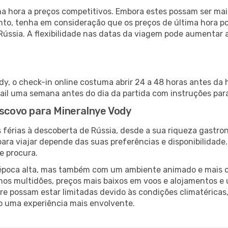
 hora a preços competitivos. Embora estes possam ser mais
nto, tenha em consideração que os preços de última hora p
Rússia. A flexibilidade nas datas da viagem pode aumentar 
y, o check-in online costuma abrir 24 a 48 horas antes da 
il uma semana antes do dia da partida com instruções para
oscovo para Mineralnye Vody
 férias à descoberta de Rússia, desde a sua riqueza gastron
ara viajar depende das suas preferências e disponibilidade
e procura.
poca alta, mas também com um ambiente animado e mais ofert
s multidões, preços mais baixos em voos e alojamentos e 
vre possam estar limitadas devido às condições climatéricas
o uma experiência mais envolvente.