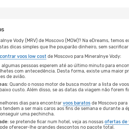
os
eralnye Vody (MRV) de Moscovo (MOW)? Na eDreams, temos ex
as dicas simples que lhe pouparão dinheiro, sem sacrificar 
contrar voos low cost
de Moscovo para Mineralnye Vody:
 algumas pessoas esperem até ao último minuto para encont
hetes com antecedência. Desta forma, existe uma maior pr
tes de avião.
eas
: Quando o nosso motor de busca mostrar a lista de voos 
baixo custo. Além disso, se as datas da viagem não forem fi
 melhores dias para encontrar
voos baratos
de Moscovo para 
es tendem a ser mais caros aos fins de semana e durante a é
 conseguir uma pechincha.
dade
: se pretende ficar num hotel, veja as nossas
ofertas de
pode oferecer-lhe grandes descontos no pacote total.