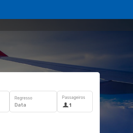
Passageiros
Regresso
Data
1