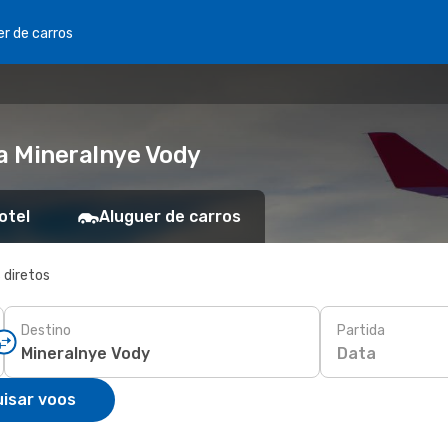
er de carros
a Mineralnye Vody
otel
Aluguer de carros
 diretos
Destino
Partida
Data
isar voos