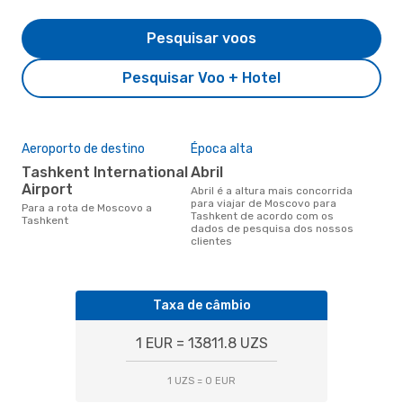
Pesquisar voos
Pesquisar Voo + Hotel
Aeroporto de destino
Época alta
Tashkent International
abril
Airport
abril é a altura mais concorrida
para viajar de Moscovo para
Para a rota de Moscovo a
Tashkent de acordo com os
Tashkent
dados de pesquisa dos nossos
clientes
Taxa de câmbio
1 EUR = 13811.8 UZS
1 UZS = 0 EUR