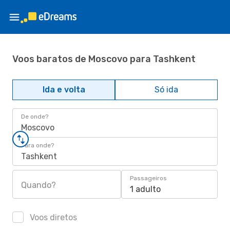
Voos baratos de Moscovo para Tashkent
Ida e volta
Só ida
De onde?
Moscovo
Para onde?
Tashkent
Passageiros
Quando?
1 adulto
Voos diretos