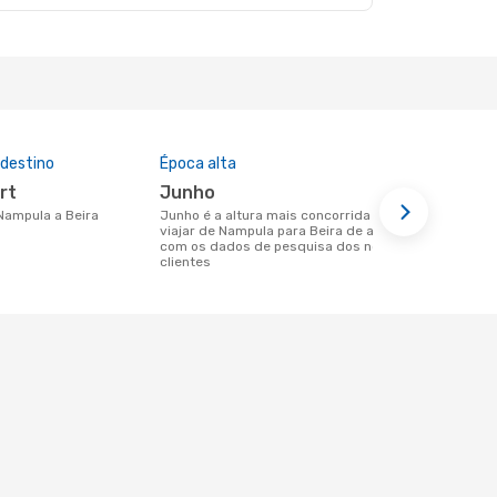
 destino
Época alta
Preço médi
ort
junho
1266 €
 Nampula a Beira
junho é a altura mais concorrida para
Um voo de Nampula para Beira na
viajar de Nampula para Beira de acordo
eDreams cus
com os dados de pesquisa dos nossos
base nos da
clientes
6 meses