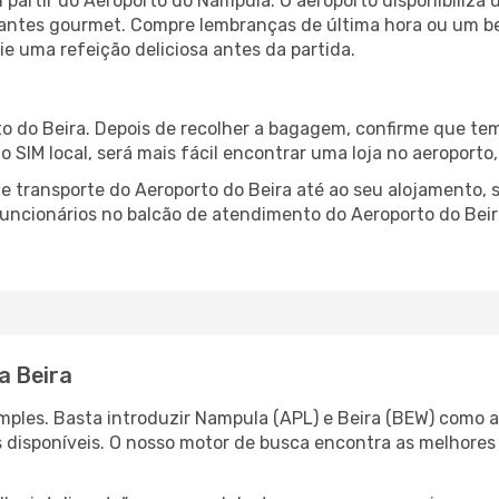
partir do Aeroporto do Nampula. O aeroporto disponibiliz
urantes gourmet. Compre lembranças de última hora ou um bes
ie uma refeição deliciosa antes da partida.
o do Beira. Depois de recolher a bagagem, confirme que tem
ão SIM local, será mais fácil encontrar uma loja no aeroport
 transporte do Aeroporto do Beira até ao seu alojamento, s
 funcionários no balcão de atendimento do Aeroporto do Be
a Beira
ples. Basta introduzir Nampula (APL) e Beira (BEW) como as
s disponíveis. O nosso motor de busca encontra as melhores