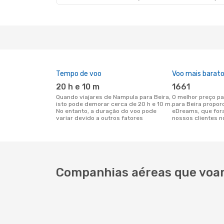
Tempo de voo
Voo mais barat
20 h e 10 m
1661
Quando viajares de Nampula para Beira,
O melhor preço para voos de Nampula
isto pode demorar cerca de 20 h e 10 m.
para Beira propor
No entanto, a duração do voo pode
eDreams, que for
variar devido a outros fatores
nossos clientes n
Companhias aéreas que voa