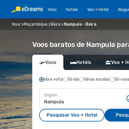
Voos
Hotéis
Voo + Hotel
Alugu
Voos
Moçambique
Beira
Nampula - Beira
Voos baratos de Nampula par
Voos
Hotéis
Voo + H
Ida e volta
Só ida
Várias escalas
Só voos
Origem
Pesquisar Voo + Hotel
Pesqu