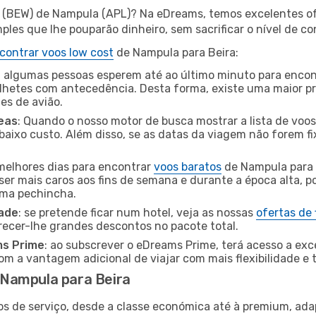
a (BEW) de Nampula (APL)? Na eDreams, temos excelentes of
les que lhe pouparão dinheiro, sem sacrificar o nível de co
contrar voos low cost
de Nampula para Beira:
 algumas pessoas esperem até ao último minuto para encont
hetes com antecedência. Desta forma, existe uma maior pr
tes de avião.
eas
: Quando o nosso motor de busca mostrar a lista de voos 
baixo custo. Além disso, se as datas da viagem não forem fi
 melhores dias para encontrar
voos baratos
de Nampula para 
ser mais caros aos fins de semana e durante a época alta, p
uma pechincha.
dade
: se pretende ficar num hotel, veja as nossas
ofertas de
recer-lhe grandes descontos no pacote total.
ms Prime
: ao subscrever o eDreams Prime, terá acesso a exc
m a vantagem adicional de viajar com mais flexibilidade e 
Nampula para Beira
os de serviço, desde a classe económica até à premium, ad