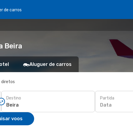
er de carros
a Beira
otel
Aluguer de carros
 diretos
Destino
Partida
Data
isar voos