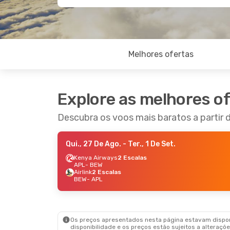
Melhores ofertas
Explore as melhores o
Descubra os voos mais baratos a partir 
Qui., 27 De Ago.
- Ter., 1 De Set.
Kenya Airways
2 Escalas
APL
- BEW
Airlink
2 Escalas
BEW
- APL
Os preços apresentados nesta página estavam disponí
disponibilidade e os preços estão sujeitos a alteraçõe