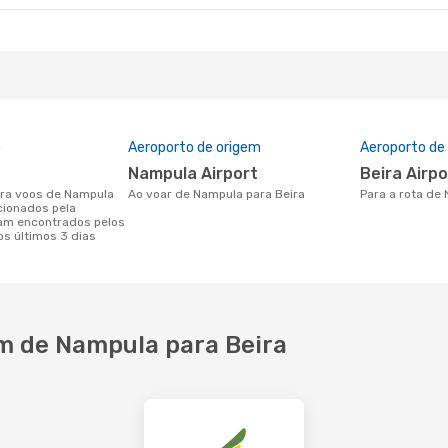
o
Aeroporto de origem
Aeroporto de
Nampula Airport
Beira Airp
Ao voar de Nampula para Beira
Para a rota de
cionados pela
am encontrados pelos
os últimos 3 dias
m de Nampula para Beira