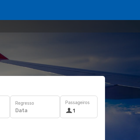
Passageiros
Regresso
Data
1