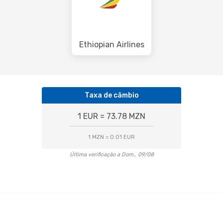
Ethiopian Airlines
Taxa de câmbio
1 EUR = 73.78 MZN
1 MZN = 0.01 EUR
Última verificação a Dom., 09/08