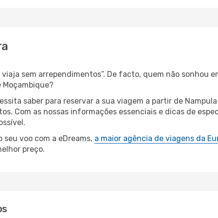
ra
s, viaja sem arrependimentos”. De facto, quem não sonhou e
té Moçambique?
cessita saber para reservar a sua viagem a partir de Namp
s. Com as nossas informações essenciais e dicas de especi
ssível.
 o seu voo com a eDreams,
a maior agência de viagens da Eu
elhor preço.
os