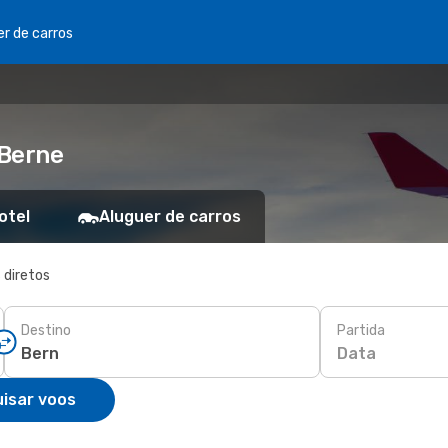
er de carros
 Berne
otel
Aluguer de carros
 diretos
Destino
Partida
Data
isar voos