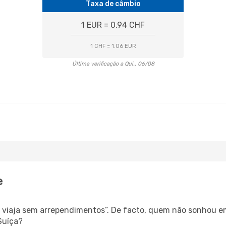
Taxa de câmbio
1 EUR = 0.94 CHF
1 CHF = 1.06 EUR
Última verificação a Qui., 06/08
e
s, viaja sem arrependimentos”. De facto, quem não sonhou e
Suíça?