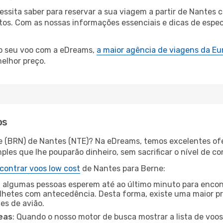
cessita saber para reservar a sua viagem a partir de Nant
s. Com as nossas informações essenciais e dicas de especia
 o seu voo com a eDreams,
a maior agência de viagens da Eu
elhor preço.
os
e (BRN) de Nantes (NTE)? Na eDreams, temos excelentes ofe
les que lhe pouparão dinheiro, sem sacrificar o nível de co
contrar voos low cost
de Nantes para Berne:
 algumas pessoas esperem até ao último minuto para encont
hetes com antecedência. Desta forma, existe uma maior pr
tes de avião.
eas
: Quando o nosso motor de busca mostrar a lista de voos 