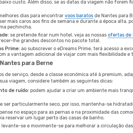
baixo custo. Além disso, se as datas da viagem não forem fi
 melhores dias para encontrar
voos baratos
de Nantes para B
ser mais caros aos fins de semana e durante a época alta, p
uma pechincha.
dade
: se pretende ficar num hotel, veja as nossas
ofertas de
recer-lhe grandes descontos no pacote total.
ms Prime
: ao subscrever o eDreams Prime, terá acesso a exc
m a vantagem adicional de viajar com mais flexibilidade e 
 Nantes para Berne
os de serviço, desde a classe económica até à premium, ad
 sua viagem, considere também as seguintes dicas:
to de ruído
: podem ajudar a criar um ambiente mais tranqu
de ser particularmente seco, por isso, mantenha-se hidratad
 pense no espaço para as pernas e na proximidade das comod
ia reservar um lugar perto das casas de banho.
: levante-se e movimente-se para melhorar a circulação das