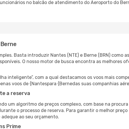
 funcionários no balcão de atendimento do Aeroporto do B
 Berne
ples. Basta introduzir Nantes (NTE) e Berne (BRN) como as 
isponíveis. O nosso motor de busca encontra as melhores o
 inteligente”, com a qual destacamos os voos mais compet
r apenas voos de {Nantespara {Bernedas suas companhias aére
te a reserva
do um algoritmo de preços complexo, com base na procura e
urante o processo de reserva. Para garantir o melhor preço 
e adeque ao seu orçamento.
ms Prime