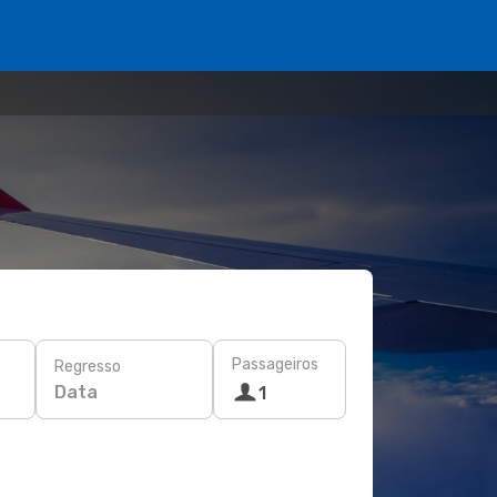
Passageiros
Regresso
Data
1