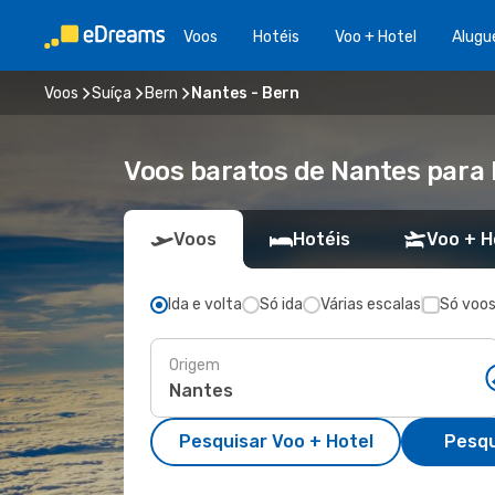
Voos
Hotéis
Voo + Hotel
Alugu
Voos
Suíça
Bern
Nantes - Bern
Voos baratos de Nantes para
Voos
Hotéis
Voo + H
Ida e volta
Só ida
Várias escalas
Só voos
Origem
Pesquisar Voo + Hotel
Pesqu