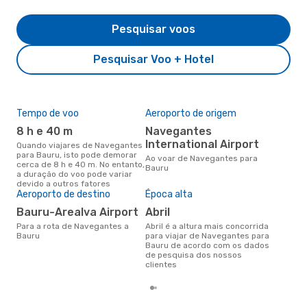
Pesquisar voos
Pesquisar Voo + Hotel
Tempo de voo
Aeroporto de origem
Pre
de 
8 h e 40 m
Navegantes
3
International Airport
Quando viajares de Navegantes
para Bauru, isto pode demorar
Um voo de Navegantes para
Ao voar de Navegantes para
cerca de 8 h e 40 m. No entanto,
Bau
Bauru
a duração do voo pode variar
de 
devido a outros fatores
dos
Aeroporto de destino
Época alta
Bauru-Arealva Airport
abril
Para a rota de Navegantes a
abril é a altura mais concorrida
Bauru
para viajar de Navegantes para
Bauru de acordo com os dados
de pesquisa dos nossos
clientes