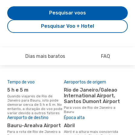
Pesquisar voos
Pesquisar Voo + Hotel
Dias mais baratos
FAQ
Tempo de voo
Aeroportos de origem
Pre
de 
5 h e 5 m
Rio de Janeiro/Galeao
2
International Airport,
Quando viajares de Rio de
Janeiro para Bauru, isto pode
Santos Dumont Airport
Um voo de Rio de Janeiro para
demorar cerca de 5 h e 5 m. No
Bau
Para voos de Rio de Janeiro a
entanto, a duração do voo pode
de 
Bauru
variar devido a outros fatores
dos
Aeroporto de destino
Época alta
Bauru-Arealva Airport
abril
Para a rota de Rio de Janeiro a
abril é a altura mais concorrida