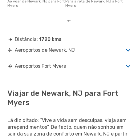
Ao voar de Newark, NJ para Fort
Para a rota de Newark, NJ a Fort
Mye
Myers
Myers
NJ 
reai
Distância:
1720 kms
Aeroportos de Newark, NJ
Aeroportos Fort Myers
Viajar de Newark, NJ para Fort
Myers
Lá diz ditado: “Vive a vida sem desculpas, viaja sem
arrependimentos”. De facto, quem não sonhou em
sair da sua zona de conforto em Newark, NJ e partir