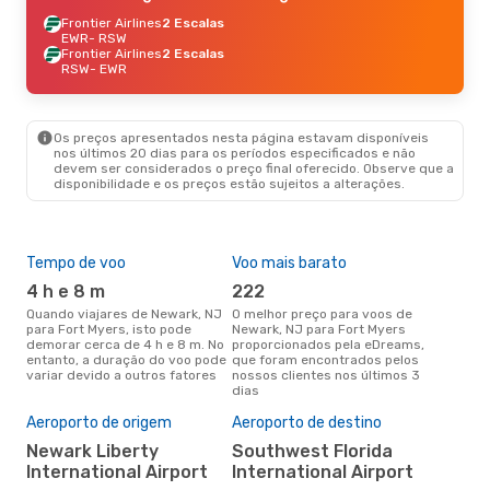
Frontier Airlines
2 Escalas
EWR
- RSW
Frontier Airlines
2 Escalas
RSW
- EWR
Os preços apresentados nesta página estavam disponíveis
nos últimos 20 dias para os períodos especificados e não
devem ser considerados o preço final oferecido. Observe que a
disponibilidade e os preços estão sujeitos a alterações.
Tempo de voo
Voo mais barato
Épo
4 h e 8 m
222
j
Quando viajares de Newark, NJ
O melhor preço para voos de
junho é a altura mais
para Fort Myers, isto pode
Newark, NJ para Fort Myers
conc
demorar cerca de 4 h e 8 m. No
proporcionados pela eDreams,
New
entanto, a duração do voo pode
que foram encontrados pelos
aco
variar devido a outros fatores
nossos clientes nos últimos 3
pes
dias
A m
res
Aeroporto de origem
Aeroporto de destino
fe
Newark Liberty
Southwest Florida
abril é uma das melhores
International Airport
International Airport
altu