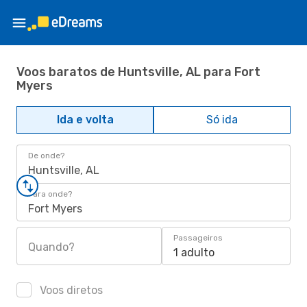
Voos baratos de Huntsville, AL para Fort
Myers
Ida e volta
Só ida
De onde?
Huntsville, AL
Para onde?
Fort Myers
Passageiros
Quando?
1 adulto
Voos diretos