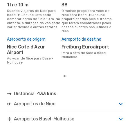
1 h e 10 m
38
j
Quando viajares de Nice para
O melhor preço para voos de
junho é a altura mais
Basel-Mulhouse, isto pode
Nice para Basel-Mulhouse
conc
demorar cerca de 1 h e 10 m. No
proporcionados pela eDreams,
par
entanto, a duração do voo pode
que foram encontrados pelos
com
variar devido a outros fatores
nossos clientes nos últimos 3
nos
dias
Pre
de 
Aeroporto de origem
Aeroporto de destino
11
Nice Cote d'Azur
Freiburg Euroairport
Um voo de Nice para Basel-
Airport
Para a rota de Nice a Basel-
Mul
Mulhouse
cer
Ao voar de Nice para Basel-
dad
Mulhouse
mes
Distância:
433 kms
Aeroportos de Nice
Aeroportos Basel-Mulhouse