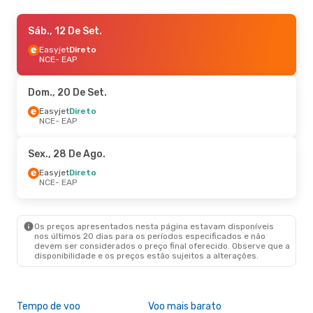
Qui., 3 De Set.
Sáb., 12 De Set.
- Seg., 7 De Set.
Easyjet
Easyjet
Direto
Direto
NCE
NCE
- EAP
- EAP
Easyjet
Direto
EAP
- NCE
Dom., 20 De Set.
Qua., 16 De Set.
Easyjet
Direto
- Dom., 20 De Set.
NCE
- EAP
Easyjet
Direto
NCE
- EAP
Easyjet
Direto
Sex., 28 De Ago.
EAP
- NCE
Easyjet
Direto
NCE
- EAP
Os preços apresentados nesta página estavam disponíveis
nos últimos 20 dias para os períodos especificados e não
devem ser considerados o preço final oferecido. Observe que a
disponibilidade e os preços estão sujeitos a alterações.
Tempo de voo
Voo mais barato
Épo