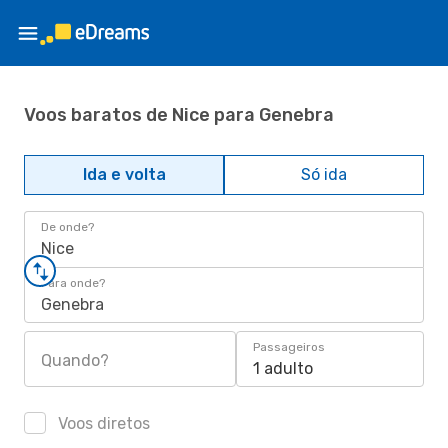
Voos baratos de Nice para Genebra
Ida e volta
Só ida
De onde?
Nice
Para onde?
Genebra
Passageiros
Quando?
1 adulto
Voos diretos