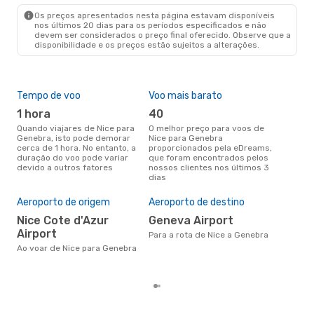
GVA
- NCE
Os preços apresentados nesta página estavam disponíveis
nos últimos 20 dias para os períodos especificados e não
devem ser considerados o preço final oferecido. Observe que a
disponibilidade e os preços estão sujeitos a alterações.
Tempo de voo
Voo mais barato
Épo
1 hora
40
j
Quando viajares de Nice para
O melhor preço para voos de
junho é a altura mais
Genebra, isto pode demorar
Nice para Genebra
conc
cerca de 1 hora. No entanto, a
proporcionados pela eDreams,
par
duração do voo pode variar
que foram encontrados pelos
dad
devido a outros fatores
nossos clientes nos últimos 3
clie
dias
Pre
de 
Aeroporto de origem
Aeroporto de destino
9
Nice Cote d'Azur
Geneva Airport
Um voo de Nice para Genebra na
Airport
eDr
Para a rota de Nice a Genebra
com
Ao voar de Nice para Genebra
dos