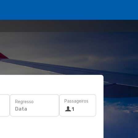
Passageiros
Regresso
Data
1