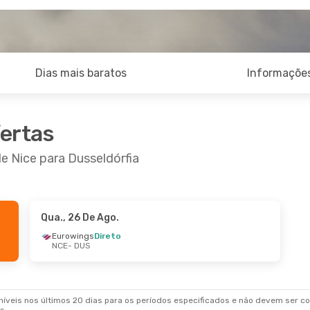
Dias mais baratos
Informações
fertas
e Nice para Dusseldórfia
Qua., 26 De Ago.
4 De Ago.
- Qui., 27 De Ago.
Sáb., 26 De Set.
- 
Eurowings
Direto
NCE
- DUS
ings
Direto
Eurowings
Direto
DUS
NCE
- DUS
ings
Direto
Eurowings
Direto
NCE
DUS
- NCE
veis nos últimos 20 dias para os períodos especificados e não devem ser con