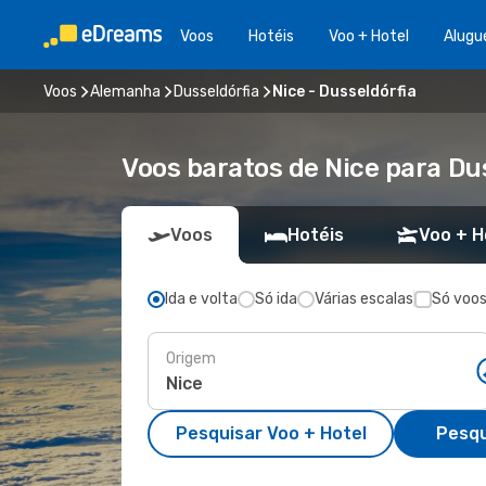
Voos
Hotéis
Voo + Hotel
Alugu
Voos
Alemanha
Dusseldórfia
Nice - Dusseldórfia
Voos baratos de Nice para Du
Voos
Hotéis
Voo + H
Ida e volta
Só ida
Várias escalas
Só voos
Origem
Pesquisar Voo + Hotel
Pesqu