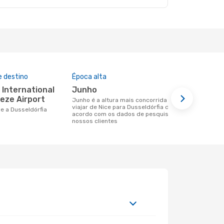
e destino
Época alta
Companhia
nesta rota
junho
Easyjet
eeze Airport
junho é a altura mais concorrida para
viajar de Nice para Dusseldórfia de
Companhias aéreas que viajam de Nice
ice a Dusseldórfia
acordo com os dados de pesquisa dos
para Dusseld
nossos clientes