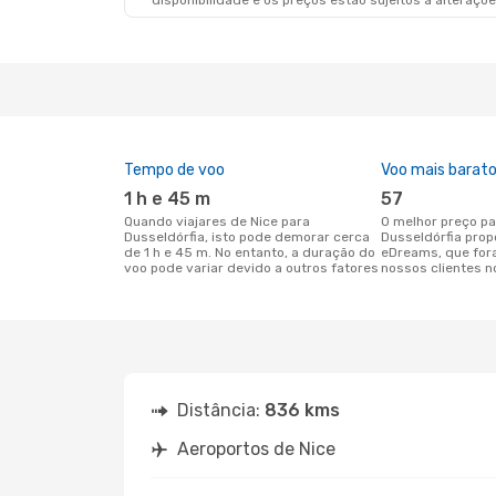
disponibilidade e os preços estão sujeitos a alteraçõe
Tempo de voo
Voo mais barat
1 h e 45 m
57
Quando viajares de Nice para
O melhor preço para voos de Nice para
Dusseldórfia, isto pode demorar cerca
Dusseldórfia prop
de 1 h e 45 m. No entanto, a duração do
eDreams, que for
voo pode variar devido a outros fatores
nossos clientes n
Distância:
836 kms
Aeroportos de Nice