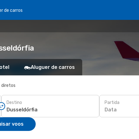
er de carros
sseldórfia
otel
Aluguer de carros
 diretos
Destino
Partida
Data
isar voos