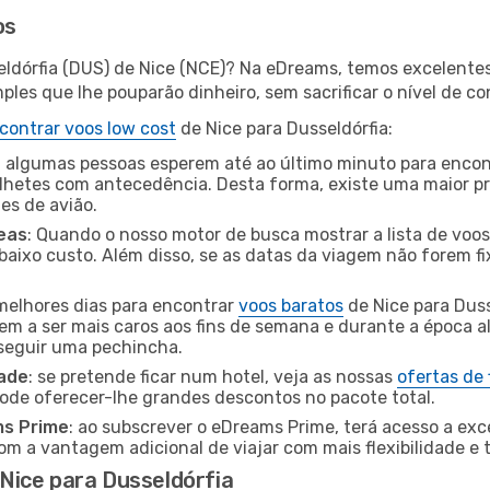
os
eldórfia (DUS) de Nice (NCE)? Na eDreams, temos excelentes
les que lhe pouparão dinheiro, sem sacrificar o nível de co
contrar voos low cost
de Nice para Dusseldórfia:
 algumas pessoas esperem até ao último minuto para encont
hetes com antecedência. Desta forma, existe uma maior pr
tes de avião.
eas
: Quando o nosso motor de busca mostrar a lista de voos 
baixo custo. Além disso, se as datas da viagem não forem fi
 melhores dias para encontrar
voos baratos
de Nice para Dus
dem a ser mais caros aos fins de semana e durante a época al
nseguir uma pechincha.
dade
: se pretende ficar num hotel, veja as nossas
ofertas de
pode oferecer-lhe grandes descontos no pacote total.
ms Prime
: ao subscrever o eDreams Prime, terá acesso a exc
m a vantagem adicional de viajar com mais flexibilidade e 
Nice para Dusseldórfia