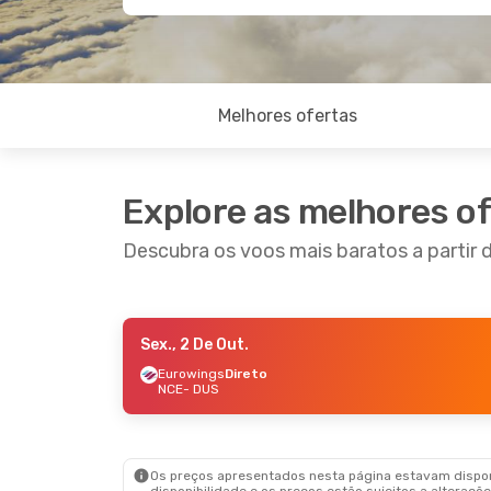
Melhores ofertas
Explore as melhores o
Descubra os voos mais baratos a partir d
Sex., 2 De Out.
Sex., 4 De Set.
- Dom., 6 De Set.
Seg., 2
Eurowings
Direto
NCE
- DUS
Eurowings
Direto
Eurow
NCE
- DUS
NCE
- 
Eurowings
Direto
Eurow
DUS
- NCE
DUS
- 
Os preços apresentados nesta página estavam disponí