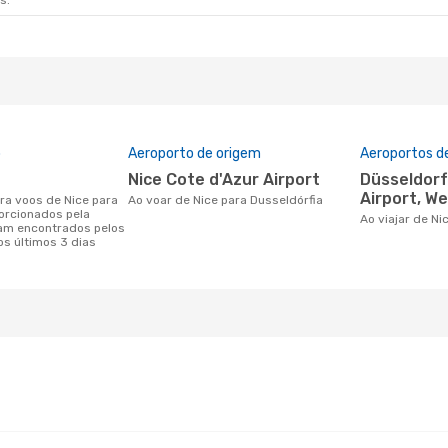
s.
o
Aeroporto de origem
Aeroportos d
Nice Cote d'Azur Airport
Düsseldorf International
Airport, W
Ao voar de Nice para Dusseldórfia
orcionados pela
Ao viajar de N
am encontrados pelos
os últimos 3 dias