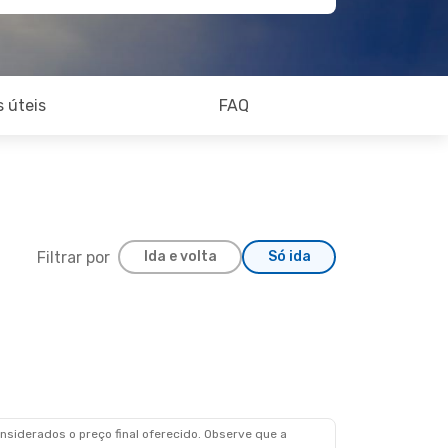
 úteis
FAQ
Filtrar por
Ida e volta
Só ida
Seg., 28 De Set.
siderados o preço final oferecido. Observe que a