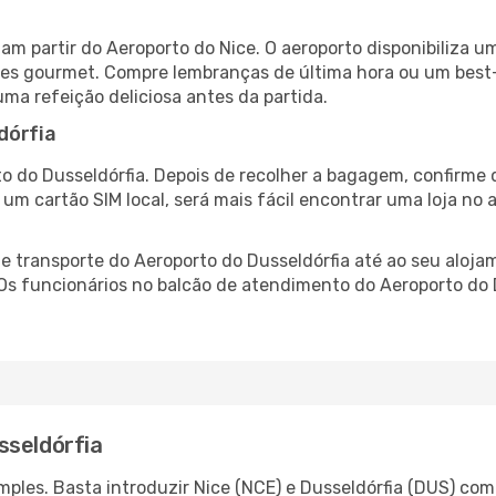
mam partir do Aeroporto do Nice. O aeroporto disponibiliz
ntes gourmet. Compre lembranças de última hora ou um best-s
uma refeição deliciosa antes da partida.
dórfia
o do Dusseldórfia. Depois de recolher a bagagem, confirme 
e um cartão SIM local, será mais fácil encontrar uma loja n
 transporte do Aeroporto do Dusseldórfia até ao seu alojam
 Os funcionários no balcão de atendimento do Aeroporto do
sseldórfia
ples. Basta introduzir Nice (NCE) e Dusseldórfia (DUS) como