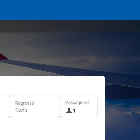
Passageiros
Regresso
Data
1