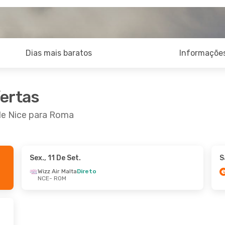
Dias mais baratos
Informações
fertas
 de Nice para Roma
Sex., 11 De Set.
S
 De Set.
- Sex., 2 De Out.
Ter., 25 De Ago.
- 
Wizz Air Malta
Direto
NCE
- ROM
t
Direto
ITA Airways
Direto
ROM
NCE
- ROM
t
Direto
Wizz Air Malta
Dire
 NCE
ROM
- NCE