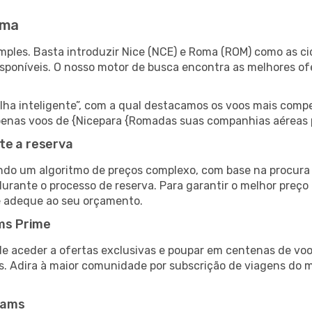
oma
ples. Basta introduzir Nice (NCE) e Roma (ROM) como as cid
isponíveis. O nosso motor de busca encontra as melhores o
 inteligente”, com a qual destacamos os voos mais compet
r apenas voos de {Nicepara {Romadas suas companhias aéreas 
te a reserva
do um algoritmo de preços complexo, com base na procura e
durante o processo de reserva. Para garantir o melhor preço
e adeque ao seu orçamento.
ms Prime
de aceder a ofertas exclusivas e poupar em centenas de voo
s. Adira à maior comunidade por subscrição de viagens do
eams