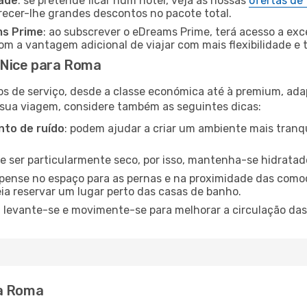
dade
: se pretende ficar num hotel, veja as nossas
ofertas de
recer-lhe grandes descontos no pacote total.
ms Prime
: ao subscrever o eDreams Prime, terá acesso a exc
m a vantagem adicional de viajar com mais flexibilidade e 
 Nice para Roma
os de serviço, desde a classe económica até à premium, ad
 sua viagem, considere também as seguintes dicas:
to de ruído
: podem ajudar a criar um ambiente mais tranqu
de ser particularmente seco, por isso, mantenha-se hidratad
 pense no espaço para as pernas e na proximidade das comod
ia reservar um lugar perto das casas de banho.
: levante-se e movimente-se para melhorar a circulação das
ra Roma