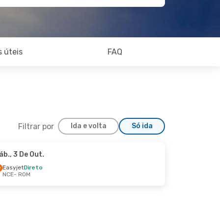
 úteis
FAQ
Filtrar por
Ida e volta
Só ida
áb., 3 De Out.
Qua., 26 De Ago.
Easyjet
Direto
NCE
- ROM
to