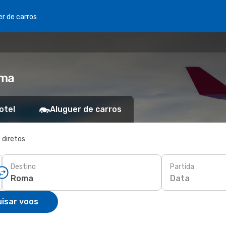
er de carros
oma
otel
Aluguer de carros
 diretos
Destino
Partida
Data
isar voos