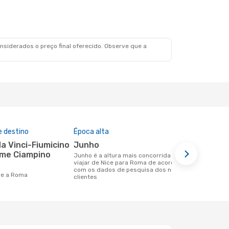
siderados o preço final oferecido. Observe que a
e destino
Época alta
Companhia
nesta rota
junho
Wizz Air
ome Ciampino
junho é a altura mais concorrida para
viajar de Nice para Roma de acordo
Companhias aéreas que viajam de Nice
com os dados de pesquisa dos nossos
para Roma
ice a Roma
clientes