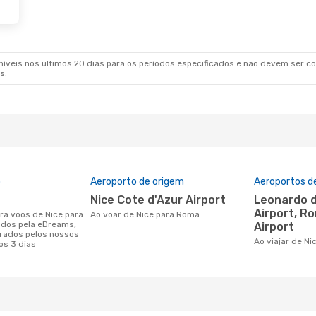
veis nos últimos 20 dias para os períodos especificados e não devem ser con
s.
o
Aeroporto de origem
Aeroportos d
Nice Cote d'Azur Airport
Leonardo da Vinci-Fiumicino
Airport, R
Ao voar de Nice para Roma
dos pela eDreams,
Airport
rados pelos nossos
Ao viajar de N
os 3 dias