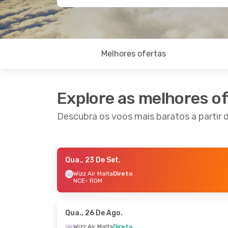
Melhores ofertas
Explore as melhores o
Descubra os voos mais baratos a partir
Qua., 23 De Set.
Sex., 11 De Set.
- Seg., 14 De Set.
Ter., 29
Wizz Air Malta
Direto
NCE
- ROM
Wizz Air Malta
Direto
Easyje
NCE
- ROM
NCE
- 
Wizz Air Malta
Direto
Easyje
ROM
- NCE
ROM
-
Qua., 26 De Ago.
Wizz Air Malta
Direto