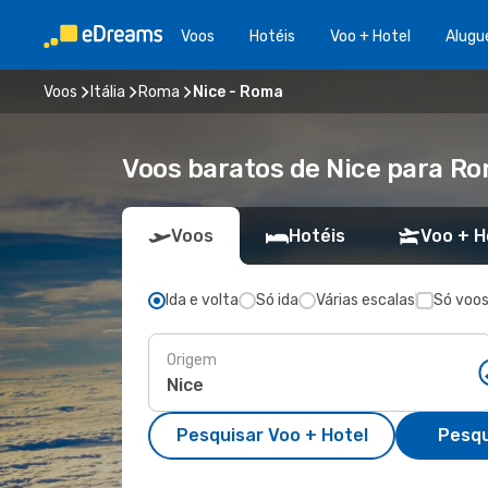
Voos
Hotéis
Voo + Hotel
Alugu
Voos
Itália
Roma
Nice - Roma
Voos baratos de Nice para R
Voos
Hotéis
Voo + H
Ida e volta
Só ida
Várias escalas
Só voos
Origem
Pesquisar Voo + Hotel
Pesqu