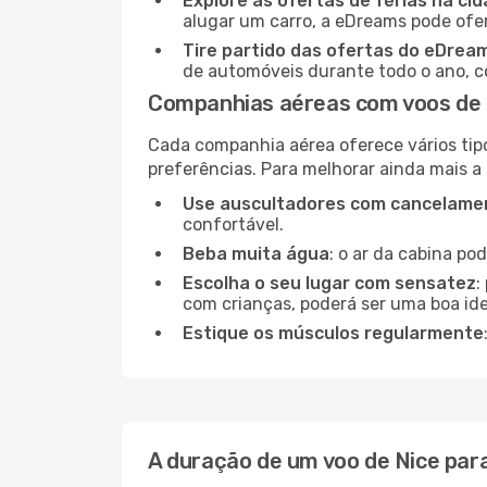
Explore as ofertas de férias na ci
alugar um carro, a eDreams pode ofe
Tire partido das ofertas do eDrea
de automóveis durante todo o ano, co
Companhias aéreas com voos de
Cada companhia aérea oferece vários tip
preferências. Para melhorar ainda mais a
Use auscultadores com cancelamen
confortável.
Beba muita água
: o ar da cabina po
Escolha o seu lugar com sensatez
:
com crianças, poderá ser uma boa ide
Estique os músculos regularmente
A duração de um voo de Nice pa