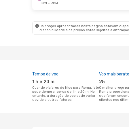
NCE
- ROM
Qui., 17 De Set.
- Qui., 24 De Set.
ITA Airways
Direto
NCE
- ROM
Easyjet
Direto
ROM
- NCE
Os preços apresentados nesta página estavam disponí
disponibilidade e os preços estão sujeitos a alteraçõe
Tempo de voo
Voo mais barat
1 h e 20 m
25
Quando viajares de Nice para Roma, isto
O melhor preço para voos de Nice para
pode demorar cerca de 1 h e 20 m. No
Roma proporciona
entanto, a duração do voo pode variar
que foram encont
devido a outros fatores
clientes nos últim