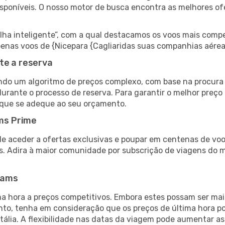
isponíveis. O nosso motor de busca encontra as melhores o
 inteligente”, com a qual destacamos os voos mais compet
 apenas voos de {Nicepara {Cagliaridas suas companhias aérea
te a reserva
do um algoritmo de preços complexo, com base na procura e
urante o processo de reserva. Para garantir o melhor preço p
 que se adeque ao seu orçamento.
ms Prime
de aceder a ofertas exclusivas e poupar em centenas de voo
s. Adira à maior comunidade por subscrição de viagens do
eams
 hora a preços competitivos. Embora estes possam ser mais
nto, tenha em consideração que os preços de última hora p
Itália. A flexibilidade nas datas da viagem pode aumentar a