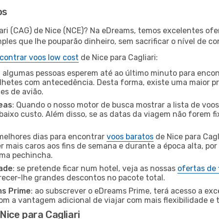
os
iari (CAG) de Nice (NCE)? Na eDreams, temos excelentes ofer
les que lhe pouparão dinheiro, sem sacrificar o nível de co
contrar voos low cost
de Nice para Cagliari:
 algumas pessoas esperem até ao último minuto para encont
hetes com antecedência. Desta forma, existe uma maior pr
tes de avião.
eas
: Quando o nosso motor de busca mostrar a lista de voos 
baixo custo. Além disso, se as datas da viagem não forem fi
 melhores dias para encontrar
voos baratos
de Nice para Cagl
r mais caros aos fins de semana e durante a época alta, por
uma pechincha.
dade
: se pretende ficar num hotel, veja as nossas
ofertas de
recer-lhe grandes descontos no pacote total.
ms Prime
: ao subscrever o eDreams Prime, terá acesso a exc
m a vantagem adicional de viajar com mais flexibilidade e 
ice para Cagliari