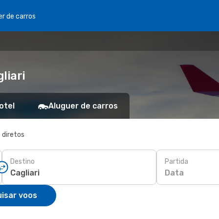
er de carros
liari
otel
Aluguer de carros
 diretos
Destino
Partida
Data
isar voos