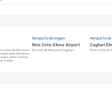
s.
o
Aeroporto de origem
Aeroporto de
Nice Cote d'Azur Airport
Cagliari E
Ao voar de Nice para Cagliari
Para a rota de 
onados pela eDreams,
rados pelos nossos
os 3 dias