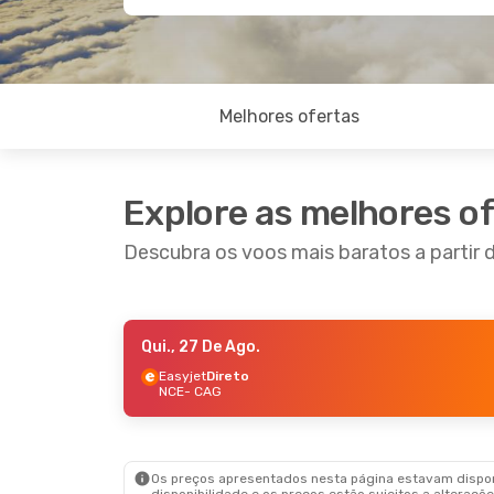
Melhores ofertas
Explore as melhores o
Descubra os voos mais baratos a partir d
Qui., 27 De Ago.
Qui., 27 De Ago.
- Seg., 31 De Ago.
Easyjet
Direto
NCE
- CAG
Easyjet
Direto
NCE
- CAG
Vueling
1 Escala
CAG
- NCE
Os preços apresentados nesta página estavam disponí