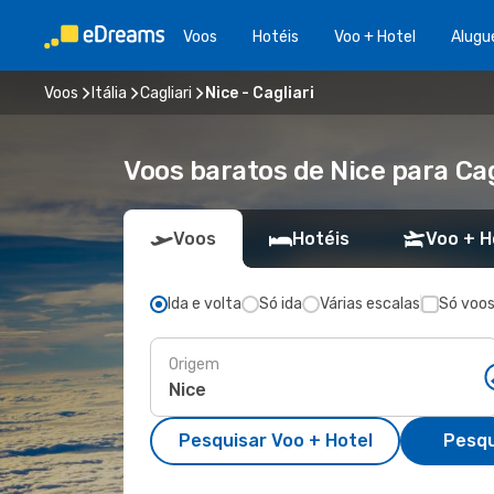
Voos
Hotéis
Voo + Hotel
Alugu
Voos
Itália
Cagliari
Nice - Cagliari
Voos baratos de Nice para Cag
Voos
Hotéis
Voo + H
Ida e volta
Só ida
Várias escalas
Só voos
Origem
Pesquisar Voo + Hotel
Pesqu