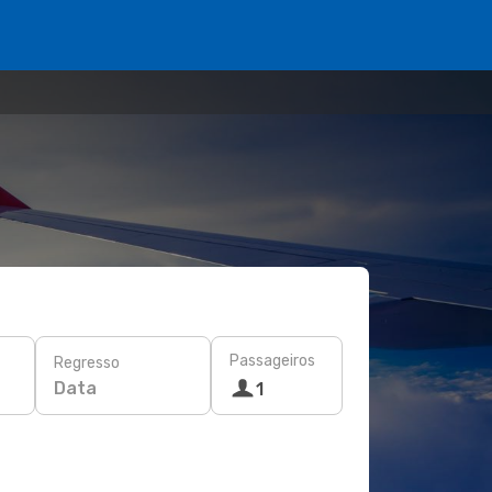
Passageiros
Regresso
Data
1