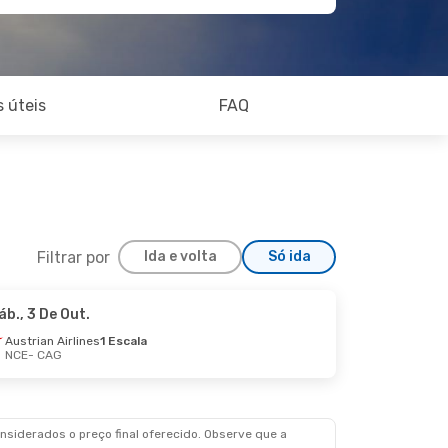
 úteis
FAQ
Filtrar por
Ida e volta
Só ida
áb., 3 De Out.
Austrian Airlines
1 Escala
NCE
- CAG
siderados o preço final oferecido. Observe que a