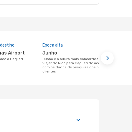
 destino
Época alta
Companhia
nesta rota
lmas Airport
junho
Easyjet
Nice a Cagliari
junho é a altura mais concorrida para
viajar de Nice para Cagliari de acordo
Companhias aéreas que viajam de Nice
com os dados de pesquisa dos nossos
para Cagliar
clientes