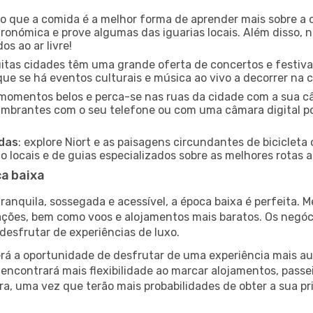
ido que a comida é a melhor forma de aprender mais sobre a 
ronómica e prove algumas das iguarias locais. Além disso,
s ao ar livre!
uitas cidades têm uma grande oferta de concertos e festiv
fique se há eventos culturais e música ao vivo a decorrer na 
e momentos belos e perca-se nas ruas da cidade com a sua câ
umbrantes com o seu telefone ou com uma câmara digital p
adas
: explore Niort e as paisagens circundantes de bicicleta
locais e de guias especializados sobre as melhores rotas a 
ca baixa
nquila, sossegada e acessível, a época baixa é perfeita. Me
rações, bem como voos e alojamentos mais baratos. Os negó
desfrutar de experiências de luxo.
á a oportunidade de desfrutar de uma experiência mais autê
encontrará mais flexibilidade ao marcar alojamentos, passei
a, uma vez que terão mais probabilidades de obter a sua pri