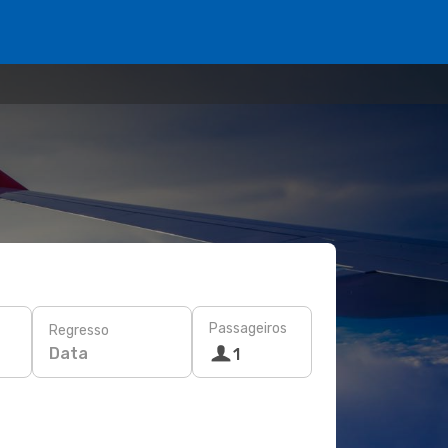
Passageiros
Regresso
Data
1