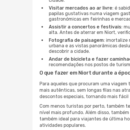
cidade.
Visitar mercados ao ar livre
: é sab
papilas gustativas numa viagem gast
gastronómicas em feirinhas e mercado
Assistir a concertos e festivais
: m
alta. Antes de aterrar em Niort, veri
Fotografia de paisagem
: imortaliz
urbana e as vistas panorâmicas desl
descobrir a cidade.
Andar de bicicleta e fazer caminh
recomendações nos postos de turismo 
O que fazer em Niort durante a épo
Para aqueles que procuram uma viagem tra
mais autênticas, sem longas filas nas at
descontos especiais, tornando mais fácil 
Com menos turistas por perto, também ter
nível mais profundo. Além disso, também 
também ideal para viajantes de última hor
atividades populares.