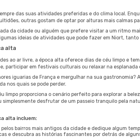
e sempre das suas atividades preferidas e do clima local. E
idões, outras gostam de optar por alturas mais calmas para
da da cidade ou alguém que prefere visitar a um ritmo mais
lgumas ideias de atividades que pode fazer em Niort, tanto
a alta
es ao ar livre, a época alta oferece dias de céu limpo e tem
e, participar em festivais culturais ou relaxar na esplanada
res iguarias de França e mergulhar na sua gastronomia? A
da nos quais se pode perder.
u limpo proporciona o cenário perfeito para explorar a bele
u simplesmente desfrutar de um passeio tranquilo pela nat
a alta incluem:
e pelos bairros mais antigos da cidade e dedique algum temp
icas e descubra as histórias fascinantes por detrás de algu