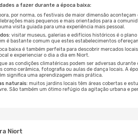
idades a fazer durante a época baixa:
bora, por norma, os festivais de maior dimensão aconteçam 
lebrações mais pequenos e mais orientados para a comuni
 numa visita guiada para uma experiência mais pessoal.
ados
: visitar museus, galerias e edifícios históricos é o pla
bém é bastante comum que estes estabelecimentos ofereçam
poca baixa é também perfeita para descobrir mercados locais
cal e experienciar o dia a dia em Niort.
que as condições climatéricas podem ser adversas durante 
s como cerâmica, fotografia ou aulas de dança locais. A épo
m significa uma aprendizagem mais prática.
as naturais
: muitos jardins locais têm áreas cobertas e est
ivre. São também um ótimo refúgio da agitação urbana e pe
ra Niort