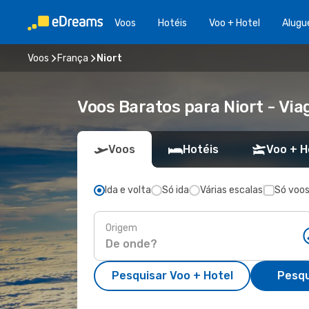
Voos
Hotéis
Voo + Hotel
Alugu
Voos
França
Niort
Voos Baratos para Niort - V
Voos
Hotéis
Voo + H
Ida e volta
Só ida
Várias escalas
Só voos
Origem
Pesquisar Voo + Hotel
Pesqu