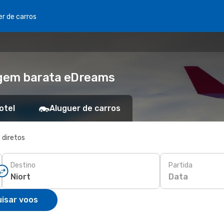
er de carros
iagem barata eDreams
otel
Aluguer de carros
 diretos
Destino
Partida
Data
isar voos