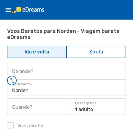
Voos Baratos para Norden - Viagem barata
eDreams
Ida e volta
Só ida
De onde?
Para onde?
Norden
Passageiros
Quando?
1 adulto
Voos diretos