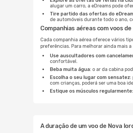
Explore as ofertas de férias na ci
alugar um carro, a eDreams pode ofe
Tire partido das ofertas do eDrea
de automóveis durante todo o ano, co
Companhias aéreas com voos de 
Cada companhia aérea oferece vários tip
preferências. Para melhorar ainda mais a
Use auscultadores com cancelamen
confortável.
Beba muita água
: o ar da cabina po
Escolha o seu lugar com sensatez
:
com crianças, poderá ser uma boa ide
Estique os músculos regularmente
A duração de um voo de Nova Ior