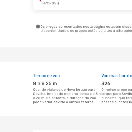
NYC
- SVQ
Os preços apresentados nesta página estavam disponí
disponibilidade e os preços estão sujeitos a alteraçõe
Tempo de voo
Voo mais barat
8 h e 25 m
326
Quando viajares de Nova Iorque para
O melhor preço para voos de Nova
Sevilha, isto pode demorar cerca de 8 h
Iorque para Sevil
e 25 m. No entanto, a duração do voo
eDreams, que for
pode variar devido a outros fatores
nossos clientes n