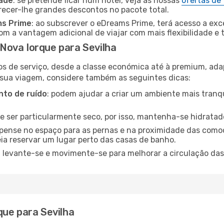
dade
: se pretende ficar num hotel, veja as nossas
ofertas de
recer-lhe grandes descontos no pacote total.
ms Prime
: ao subscrever o eDreams Prime, terá acesso a exc
m a vantagem adicional de viajar com mais flexibilidade e 
Nova Iorque para Sevilha
os de serviço, desde a classe económica até à premium, ad
 sua viagem, considere também as seguintes dicas:
to de ruído
: podem ajudar a criar um ambiente mais tranqu
de ser particularmente seco, por isso, mantenha-se hidratad
 pense no espaço para as pernas e na proximidade das comod
ia reservar um lugar perto das casas de banho.
: levante-se e movimente-se para melhorar a circulação das
que para Sevilha