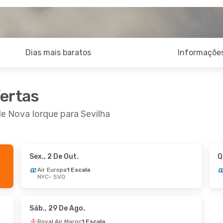
Dias mais baratos
Informações
fertas
de Nova Iorque para Sevilha
Sex., 2 De Out.
Q
Air Europa
1 Escala
NYC
- SVQ
Sáb., 29 De Ago.
Royal Air Maroc
1 Escala