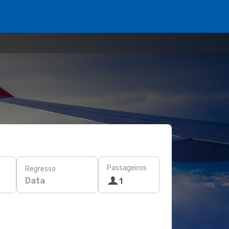
Passageiros
Regresso
Data
1