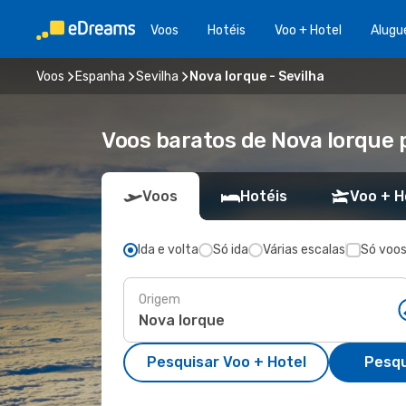
Voos
Hotéis
Voo + Hotel
Alugu
Voos
Espanha
Sevilha
Nova Iorque - Sevilha
Voos baratos de Nova Iorque 
Voos
Hotéis
Voo + H
Ida e volta
Só ida
Várias escalas
Só voos
Origem
Pesquisar Voo + Hotel
Pesqu