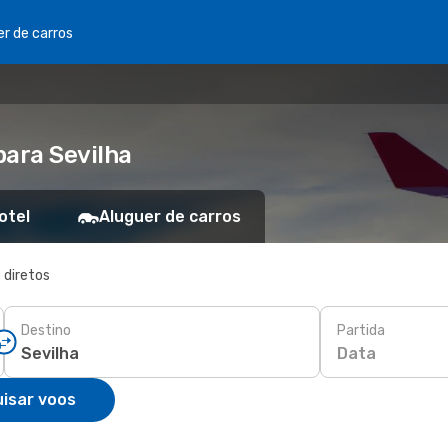
er de carros
para Sevilha
otel
Aluguer de carros
 diretos
Destino
Partida
Data
isar voos