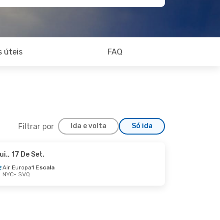
 úteis
FAQ
Filtrar por
Ida e volta
Só ida
ui., 17 De Set.
Air Europa
1 Escala
NYC
- SVQ