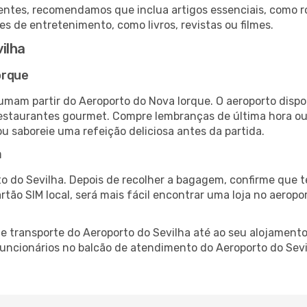
ntes, recomendamos que inclua artigos essenciais, como r
es de entretenimento, como livros, revistas ou filmes.
ilha
orque
tumam partir do Aeroporto do Nova Iorque. O aeroporto dis
 restaurantes gourmet. Compre lembranças de última hora ou 
ou saboreie uma refeição deliciosa antes da partida.
a
o do Sevilha. Depois de recolher a bagagem, confirme que t
artão SIM local, será mais fácil encontrar uma loja no aero
 transporte do Aeroporto do Sevilha até ao seu alojamento,
 funcionários no balcão de atendimento do Aeroporto do Se