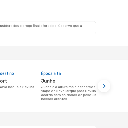
siderados o preço final oferecido. Observe que a
 destino
Época alta
Preço médi
port
junho
596 €
 Nova Iorque a Sevilha
junho é a altura mais concorrida para
Um voo de Nova Iorque para Sevilha na
viajar de Nova Iorque para Sevilha de
eDreams cus
acordo com os dados de pesquisa dos
base nos da
nossos clientes
6 meses