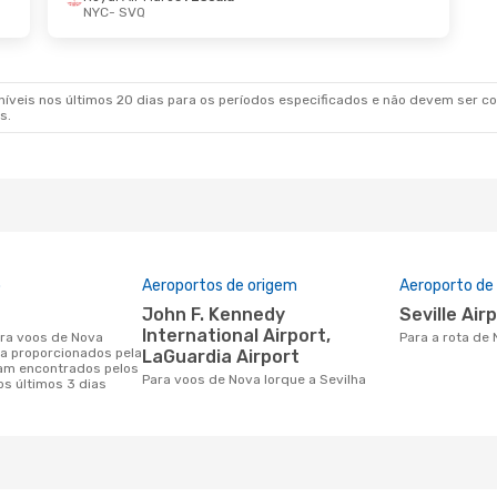
NYC
- SVQ
veis nos últimos 20 dias para os períodos especificados e não devem ser con
s.
o
Aeroportos de origem
Aeroporto de
John F. Kennedy
Seville Air
International Airport,
Para a rota de
ha proporcionados pela
LaGuardia Airport
am encontrados pelos
Para voos de Nova Iorque a Sevilha
os últimos 3 dias