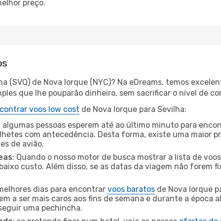
elhor preço.
os
lha (SVQ) de Nova Iorque (NYC)? Na eDreams, temos excelent
les que lhe pouparão dinheiro, sem sacrificar o nível de co
contrar voos low cost
de Nova Iorque para Sevilha:
 algumas pessoas esperem até ao último minuto para encont
hetes com antecedência. Desta forma, existe uma maior pr
tes de avião.
eas
: Quando o nosso motor de busca mostrar a lista de voos 
baixo custo. Além disso, se as datas da viagem não forem fi
 melhores dias para encontrar
voos baratos
de Nova Iorque p
dem a ser mais caros aos fins de semana e durante a época al
nseguir uma pechincha.