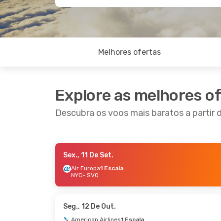
Melhores ofertas
Explore as melhores o
Descubra os voos mais baratos a partir 
Sex., 11 De Set.
Ter., 8 De Set.
- Seg., 14 De Set.
Air Europa
1 Escala
NYC
- SVQ
TAP Portugal
1 Escala
NYC
- SVQ
TAP Portugal
1 Escala
SVQ
- NYC
Seg., 12 De Out.
American Airlines
1 Escala