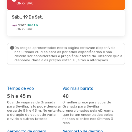
GRX
- SVQ
Sáb., 19 De Set.
Renfe
Direto
GRX
- SVQ
Os preços apresentados nesta página estavam disponíveis
nos últimos 20 dias para os períodos especificados e não
devem ser considerados o preço final oferecido. Observe que a
disponibilidade e os preços estão sujeitos a alterações.
Tempo de voo
Voo mais barato
Épo
5 h e 45 m
40
j
Quando viajares de Granada
O melhor preço para voos de
junho é a altura mais
para Sevilha, isto pode demorar
Granada para Sevilha
conc
cerca de 5 h e 45 m. No entanto,
proporcionados pela eDreams,
Gra
a duração do voo pode variar
que foram encontrados pelos
com
devido a outros fatores
nossos clientes nos últimos 3
nos
dias
A m
res
Aeroporto de origem
Aeroporto de destino