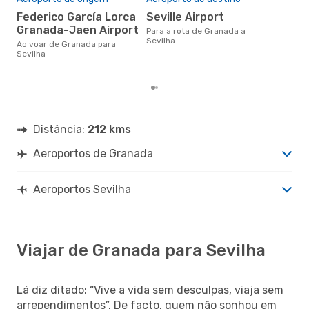
o
Federico García Lorca
Seville Airport
agosto é uma das melhores
Granada-Jaen Airport
Para a rota de Granada a
altu
Sevilha
Ao voar de Granada para
com
Sevilha
aco
nos
Distância:
212 kms
Aeroportos de Granada
Aeroportos Sevilha
Viajar de Granada para Sevilha
Lá diz ditado: “Vive a vida sem desculpas, viaja sem
arrependimentos”. De facto, quem não sonhou em