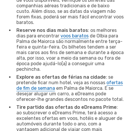
de voos disponíveis, verifique os bilhetes das
companhias aéreas tradicionais e de baixo
custo. Além disso, se as datas da viagem não
forem fixas, poderá ser mais fácil encontrar voos
baratos.
Reserve nos dias mais baratos
: os melhores
dias para encontrar
voos baratos
de Olbia para
Palma de Maiorca são normalmente entre terça-
feira e quinta-feira. Os bilhetes tendem a ser
mais caros aos fins de semana e durante a época
alta, por isso, voar a meio da semana ou fora de
época pode ajudá-lo(a) a conseguir uma
pechincha.
Explore as ofertas de férias na cidade
: se
pretende ficar num hotel, veja as nossas
ofertas
de fim de semana
em Palma de Maiorca. E se
desejar alugar um carro, a eDreams pode
oferecer-lhe grandes descontos no pacote total.
Tire partido das ofertas do eDreams Prime
:
ao subscrever o eDreams Prime, terá acesso a
excelentes ofertas em voos, hotéis e aluguer de
automóveis durante todo o ano, com a
vantagem adicional de viajar com mais