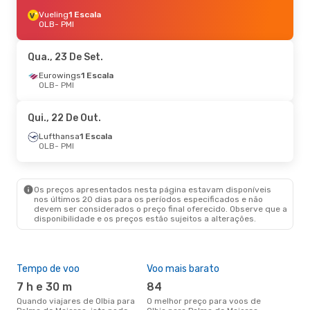
Vueling
1 Escala
OLB
- PMI
Qua., 23 De Set.
Eurowings
1 Escala
OLB
- PMI
Qui., 22 De Out.
Lufthansa
1 Escala
OLB
- PMI
Os preços apresentados nesta página estavam disponíveis
nos últimos 20 dias para os períodos especificados e não
devem ser considerados o preço final oferecido. Observe que a
disponibilidade e os preços estão sujeitos a alterações.
Tempo de voo
Voo mais barato
Épo
7 h e 30 m
84
j
Quando viajares de Olbia para
O melhor preço para voos de
junho é a altura mais