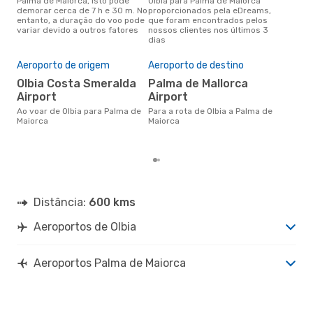
Palma de Maiorca, isto pode
Olbia para Palma de Maiorca
conc
demorar cerca de 7 h e 30 m. No
proporcionados pela eDreams,
par
entanto, a duração do voo pode
que foram encontrados pelos
aco
variar devido a outros fatores
nossos clientes nos últimos 3
pes
dias
A m
res
Aeroporto de origem
Aeroporto de destino
a
Olbia Costa Smeralda
Palma de Mallorca
Airport
Airport
março é uma das melhores
altu
Ao voar de Olbia para Palma de
Para a rota de Olbia a Palma de
Mai
Maiorca
Maiorca
aco
nos
Distância:
600 kms
Aeroportos de Olbia
Aeroportos Palma de Maiorca