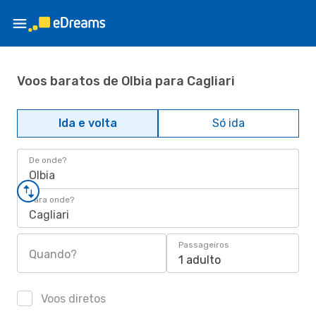
Voos baratos de Olbia para Cagliari
Ida e volta
Só ida
De onde?
Olbia
Para onde?
Cagliari
Passageiros
Quando?
1 adulto
Voos diretos