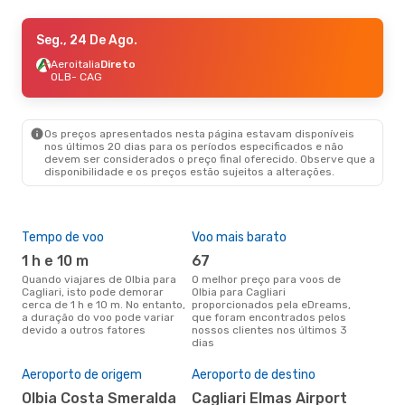
Seg., 24 De Ago.
Seg., 24 De Ago.
- Sex., 28 De Ago.
Aeroitalia
Aeroitalia
Direto
Direto
OLB
OLB
- CAG
- CAG
Aeroitalia
Direto
CAG
- OLB
Os preços apresentados nesta página estavam disponíveis
nos últimos 20 dias para os períodos especificados e não
devem ser considerados o preço final oferecido. Observe que a
disponibilidade e os preços estão sujeitos a alterações.
Tempo de voo
Voo mais barato
Épo
1 h e 10 m
67
j
Quando viajares de Olbia para
O melhor preço para voos de
junho é a altura mais
Cagliari, isto pode demorar
Olbia para Cagliari
conc
cerca de 1 h e 10 m. No entanto,
proporcionados pela eDreams,
para
a duração do voo pode variar
que foram encontrados pelos
dad
devido a outros fatores
nossos clientes nos últimos 3
clie
dias
Pre
de 
Aeroporto de origem
Aeroporto de destino
17
Olbia Costa Smeralda
Cagliari Elmas Airport
Um voo de Olbia para Cagliari na