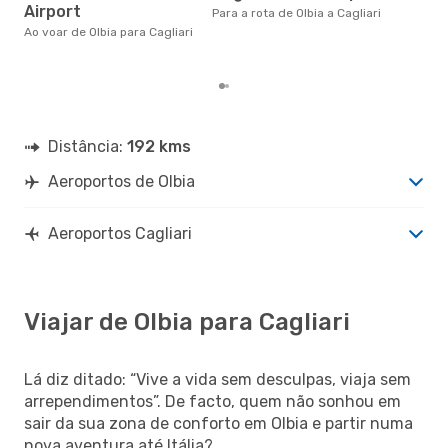
Airport
eDr
Para a rota de Olbia a Cagliari
com
Ao voar de Olbia para Cagliari
dos
Distância:
192 kms
Aeroportos de Olbia
Aeroportos Cagliari
Viajar de Olbia para Cagliari
Lá diz ditado: “Vive a vida sem desculpas, viaja sem
arrependimentos”. De facto, quem não sonhou em
sair da sua zona de conforto em Olbia e partir numa
nova aventura até Itália?