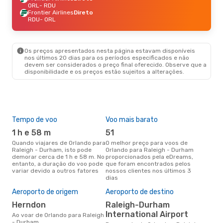
ORL
- RDU
Frontier Airlines
Direto
RDU
- ORL
Os preços apresentados nesta página estavam disponíveis
nos últimos 20 dias para os períodos especificados e não
devem ser considerados o preço final oferecido. Observe que a
disponibilidade e os preços estão sujeitos a alterações.
Tempo de voo
Voo mais barato
Épo
1 h e 58 m
51
ab
Quando viajares de Orlando para
O melhor preço para voos de
abril é a altura mais concorrida
Raleigh - Durham, isto pode
Orlando para Raleigh - Durham
para
demorar cerca de 1 h e 58 m. No
proporcionados pela eDreams,
Ral
entanto, a duração do voo pode
que foram encontrados pelos
com
variar devido a outros fatores
nossos clientes nos últimos 3
nos
dias
Pre
de 
Aeroporto de origem
Aeroporto de destino
8
Herndon
Raleigh-Durham
Um voo de Orlando para Raleigh
International Airport
Ao voar de Orlando para Raleigh
- D
- Durham