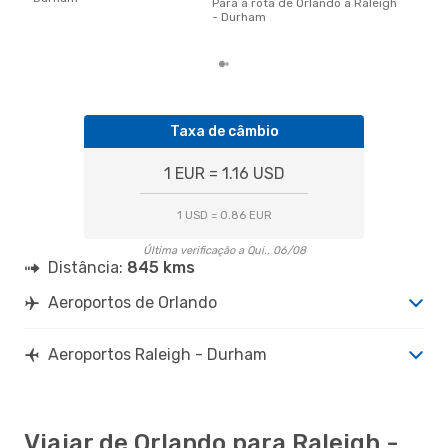
cer
Para a rota de Orlando a Raleigh
dad
- Durham
mes
Taxa de câmbio
1 EUR = 1.16 USD
1 USD = 0.86 EUR
Última verificação a Qui., 06/08
Distância:
845 kms
Aeroportos de Orlando
Aeroportos Raleigh - Durham
Viajar de Orlando para Raleigh -