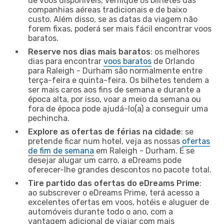
de voos disponíveis, verifique os bilhetes das
companhias aéreas tradicionais e de baixo
custo. Além disso, se as datas da viagem não
forem fixas, poderá ser mais fácil encontrar voos
baratos.
Reserve nos dias mais baratos
: os melhores
dias para encontrar
voos baratos
de Orlando
para Raleigh - Durham são normalmente entre
terça-feira e quinta-feira. Os bilhetes tendem a
ser mais caros aos fins de semana e durante a
época alta, por isso, voar a meio da semana ou
fora de época pode ajudá-lo(a) a conseguir uma
pechincha.
Explore as ofertas de férias na cidade
: se
pretende ficar num hotel, veja as nossas
ofertas
de fim de semana
em Raleigh - Durham. E se
desejar alugar um carro, a eDreams pode
oferecer-lhe grandes descontos no pacote total.
Tire partido das ofertas do eDreams Prime
:
ao subscrever o eDreams Prime, terá acesso a
excelentes ofertas em voos, hotéis e aluguer de
automóveis durante todo o ano, com a
vantagem adicional de viajar com mais