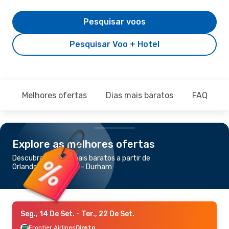
Pesquisar voos
Pesquisar Voo + Hotel
Melhores ofertas
Dias mais baratos
FAQ
Explore as melhores ofertas
Descubra os voos mais baratos a partir de
Orlando para Raleigh - Durham
Seg., 14 De Set.
- Ter., 22 De Set.
Frontier Airlines
Direto