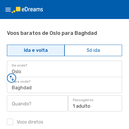
Voos baratos de Oslo para Baghdad
Ida e volta
Só ida
De onde?
Oslo
Para onde?
Baghdad
Passageiros
Quando?
1 adulto
Voos diretos