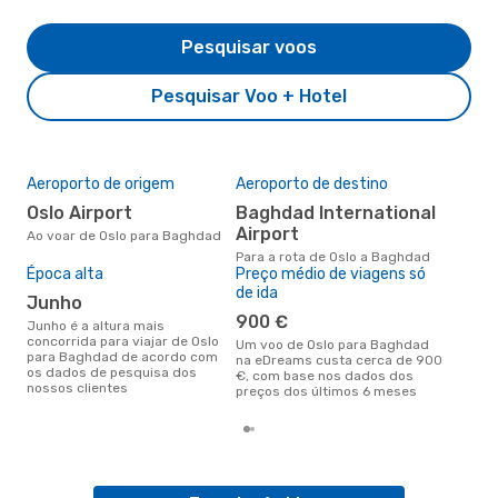
Pesquisar voos
Pesquisar Voo + Hotel
Aeroporto de origem
Aeroporto de destino
A m
res
Oslo Airport
Baghdad International
n
Airport
Ao voar de Oslo para Baghdad
novembro é uma das melhores
Para a rota de Oslo a Baghdad
alt
Época alta
Preço médio de viagens só
com
de ida
junho
com
clie
900 €
junho é a altura mais
concorrida para viajar de Oslo
Um voo de Oslo para Baghdad
para Baghdad de acordo com
na eDreams custa cerca de 900
os dados de pesquisa dos
€, com base nos dados dos
nossos clientes
preços dos últimos 6 meses