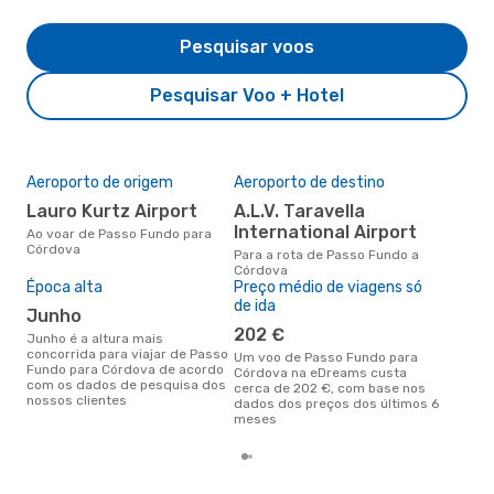
Pesquisar voos
Pesquisar Voo + Hotel
Aeroporto de origem
Aeroporto de destino
A m
res
Lauro Kurtz Airport
A.L.V. Taravella
ju
International Airport
Ao voar de Passo Fundo para
Córdova
maio é uma das melhores
Para a rota de Passo Fundo a
altu
Córdova
com
Época alta
Preço médio de viagens só
aco
de ida
junho
nos
202 €
junho é a altura mais
concorrida para viajar de Passo
Um voo de Passo Fundo para
Fundo para Córdova de acordo
Córdova na eDreams custa
com os dados de pesquisa dos
cerca de 202 €, com base nos
nossos clientes
dados dos preços dos últimos 6
meses