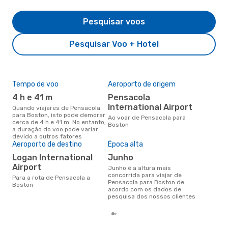
Pesquisar voos
Pesquisar Voo + Hotel
Tempo de voo
Aeroporto de origem
Pre
de 
4 h e 41 m
Pensacola
17
International Airport
Quando viajares de Pensacola
para Boston, isto pode demorar
Um voo de Pensacola para
Ao voar de Pensacola para
cerca de 4 h e 41 m. No entanto,
Bos
Boston
a duração do voo pode variar
de 
devido a outros fatores
dos
Aeroporto de destino
Época alta
Logan International
junho
Airport
junho é a altura mais
concorrida para viajar de
Para a rota de Pensacola a
Pensacola para Boston de
Boston
acordo com os dados de
pesquisa dos nossos clientes