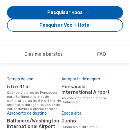
Pesquisar voos
Pesquisar Voo + Hotel
Dias mais baratos
FAQ
Tempo de voo
Aeroporto de origem
Pre
de 
5 h e 41 m
Pensacola
2
International Airport
Quando viajares de Pensacola
para Baltimore, isto pode
Um voo de Pensacola para
Ao voar de Pensacola para
demorar cerca de 5 h e 41 m. No
Bal
Baltimore
entanto, a duração do voo pode
cer
variar devido a outros fatores
dad
Aeroporto de destino
Época alta
mes
Baltimore/Washington
junho
International Airport
junho é a altura mais