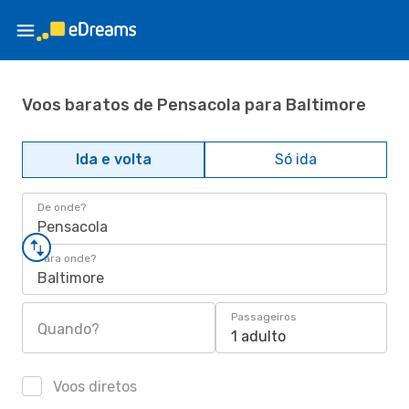
Voos baratos de Pensacola para Baltimore
Ida e volta
Só ida
De onde?
Pensacola
Para onde?
Baltimore
Passageiros
Quando?
1 adulto
Voos diretos