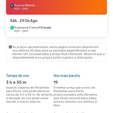
Ryanair
Direto
PGF
- OPO
Sáb., 29 De Ago.
Transavia France
1 Escala
PGF
- OPO
Os preços apresentados nesta página estavam disponíveis
nos últimos 20 dias para os períodos especificados e não
devem ser considerados o preço final oferecido. Observe que a
disponibilidade e os preços estão sujeitos a alterações.
Tempo de voo
Voo mais barato
Épo
3 h e 55 m
19
j
Quando viajares de Perpinhão
O melhor preço para voos de
junho é a altura mais
para Porto, isto pode demorar
Perpinhão para Porto
conc
cerca de 3 h e 55 m. No entanto,
proporcionados pela eDreams,
Per
a duração do voo pode variar
que foram encontrados pelos
com
devido a outros fatores
nossos clientes nos últimos 3
nos
dias
A m
res