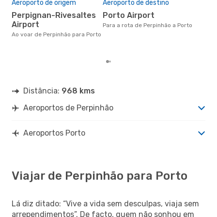
Aeroporto de origem
Aeroporto de destino
o
Perpignan-Rivesaltes
Porto Airport
maio é uma das melhores
Airport
altu
Para a rota de Perpinhão a Porto
com
Ao voar de Perpinhão para Porto
aco
nos
Distância:
968 kms
Aeroportos de Perpinhão
Aeroportos Porto
Viajar de Perpinhão para Porto
Lá diz ditado: “Vive a vida sem desculpas, viaja sem
arrependimentos”. De facto, quem não sonhou em