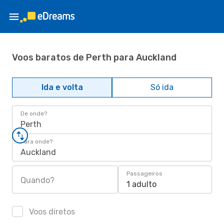
Voos baratos de Perth para Auckland
Ida e volta
Só ida
De onde?
Perth
Para onde?
Auckland
Passageiros
Quando?
1 adulto
Voos diretos