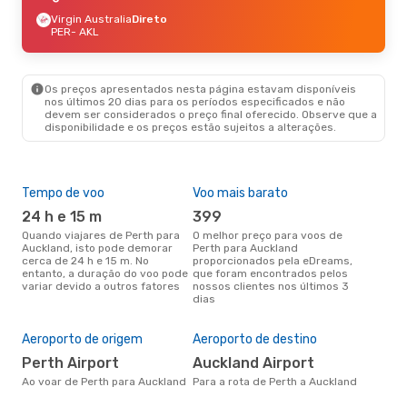
Virgin Australia
Direto
PER
- AKL
Os preços apresentados nesta página estavam disponíveis
nos últimos 20 dias para os períodos especificados e não
devem ser considerados o preço final oferecido. Observe que a
disponibilidade e os preços estão sujeitos a alterações.
Tempo de voo
Voo mais barato
Épo
24 h e 15 m
399
j
Quando viajares de Perth para
O melhor preço para voos de
junho é a altura mais
Auckland, isto pode demorar
Perth para Auckland
conc
cerca de 24 h e 15 m. No
proporcionados pela eDreams,
par
entanto, a duração do voo pode
que foram encontrados pelos
os 
variar devido a outros fatores
nossos clientes nos últimos 3
nos
dias
Pre
de 
5
Aeroporto de origem
Aeroporto de destino
Um voo de Perth para Auckland
Perth Airport
Auckland Airport
na 
Ao voar de Perth para Auckland
Para a rota de Perth a Auckland
€, 
pre