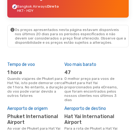
Bangkok Airways
Direto
HKT
- HDY
Os preços apresentados nesta página estavam disponíveis
nos últimos 20 dias para os períodos especificados e não
devem ser considerados o preço final oferecido. Observe que a
disponibilidade e os preços estão sujeitos a alterações.
Tempo de voo
Voo mais barato
Épo
1 hora
47
ab
Quando viajares de Phuket para
O melhor preço para voos de
abril é a altura mais concorrida
Hat Yai, isto pode demorar cerca
Phuket para Hat Yai
para
de 1 hora. No entanto, a duração
proporcionados pela eDreams,
Yai
do voo pode variar devido a
que foram encontrados pelos
pes
outros fatores
nossos clientes nos últimos 3
Pre
dias
de 
Aeroporto de origem
Aeroporto de destino
6
Um voo de Phuket para Hat Yai
Phuket International
Hat Yai International
na 
Airport
Airport
€, 
pre
Ao voar de Phuket para Hat Yai
Para a rota de Phuket a Hat Yai