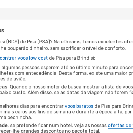
os
disi (BDS) de Pisa (PSA)? Na eDreams, temos excelentes ofer
he pouparão dinheiro, sem sacrificar o nível de conforto.
contrar voos low cost
de Pisa para Brindisi:
 algumas pessoas esperem até ao último minuto para encont
hetes com antecedência. Desta forma, existe uma maior pr
tes de avião.
eas
: Quando o nosso motor de busca mostrar a lista de voos 
baixo custo. Além disso, se as datas da viagem não forem fi
 melhores dias para encontrar
voos baratos
de Pisa para Brin
r mais caros aos fins de semana e durante a época alta, por
uma pechincha.
dade
: se pretende ficar num hotel, veja as nossas
ofertas de
recer-lhe grandes descontos no pacote total.