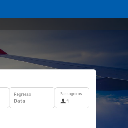
Passageiros
Regresso
Data
1