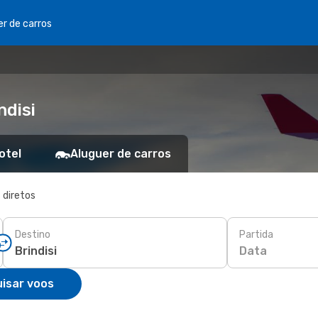
er de carros
ndisi
otel
Aluguer de carros
 diretos
Destino
Partida
Data
isar voos