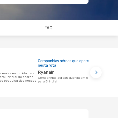
FAQ
Companhias aéreas que operam
Preço médi
nesta rota
67 €
Ryanair
Um voo de Pisa para Brindisi na
para Brindisi de acordo
eDreams cus
Companhias aéreas que viajam de Pisa
de pesquisa dos nossos
nos dados d
para Brindisi
meses