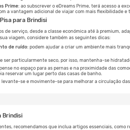
ms Prime
: ao subscrever o eDreams Prime, terá acesso a exc
m a vantagem adicional de viajar com mais flexibilidade e 
isa para Brindisi
os de serviço, desde a classe económica até à premium, ad
 sua viagem, considere também as seguintes dicas:
to de ruído
: podem ajudar a criar um ambiente mais tranqu
de ser particularmente seco, por isso, mantenha-se hidratad
 pense no espaço para as pernas e na proximidade das comod
ia reservar um lugar perto das casas de banho.
: levante-se e movimente-se para melhorar a circulação das
 Brindisi
ntes, recomendamos que inclua artigos essenciais, como r