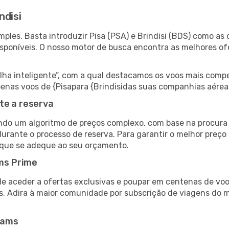
ndisi
les. Basta introduzir Pisa (PSA) e Brindisi (BDS) como as c
isponíveis. O nosso motor de busca encontra as melhores o
 inteligente”, com a qual destacamos os voos mais compet
 apenas voos de {Pisapara {Brindisidas suas companhias aérea
te a reserva
do um algoritmo de preços complexo, com base na procura e
urante o processo de reserva. Para garantir o melhor preço p
 que se adeque ao seu orçamento.
ms Prime
de aceder a ofertas exclusivas e poupar em centenas de voo
s. Adira à maior comunidade por subscrição de viagens do
eams