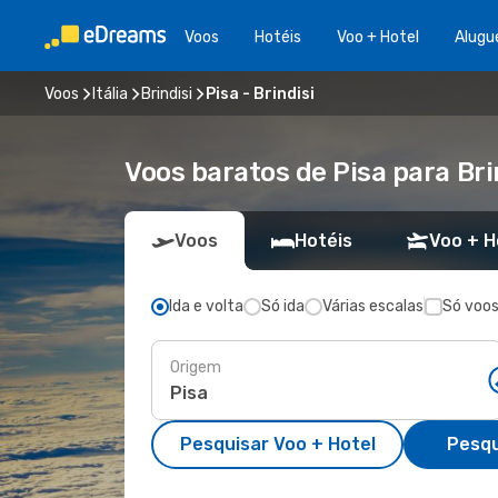
Voos
Hotéis
Voo + Hotel
Alugu
Voos
Itália
Brindisi
Pisa - Brindisi
Voos baratos de Pisa para Bri
Voos
Hotéis
Voo + H
Ida e volta
Só ida
Várias escalas
Só voos
Origem
Pesquisar Voo + Hotel
Pesqu