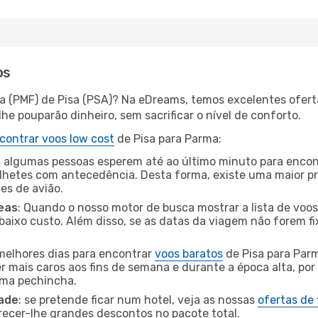
os
a (PMF) de Pisa (PSA)? Na eDreams, temos excelentes oferta
he pouparão dinheiro, sem sacrificar o nível de conforto.
contrar voos low cost
de Pisa para Parma:
 algumas pessoas esperem até ao último minuto para encont
hetes com antecedência. Desta forma, existe uma maior pr
tes de avião.
eas
: Quando o nosso motor de busca mostrar a lista de voos 
baixo custo. Além disso, se as datas da viagem não forem fi
 melhores dias para encontrar
voos baratos
de Pisa para Par
r mais caros aos fins de semana e durante a época alta, por
uma pechincha.
dade
: se pretende ficar num hotel, veja as nossas
ofertas de
recer-lhe grandes descontos no pacote total.