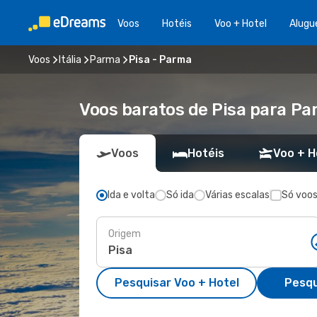
Voos
Hotéis
Voo + Hotel
Alugu
Voos
Itália
Parma
Pisa - Parma
Voos baratos de Pisa para P
Voos
Hotéis
Voo + H
Ida e volta
Só ida
Várias escalas
Só voos
Origem
Pesquisar Voo + Hotel
Pesqu