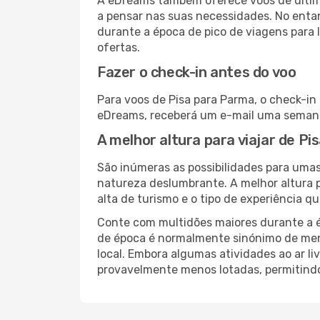
A eDreams também oferece voos de última
a pensar nas suas necessidades. No enta
durante a época de pico de viagens para 
ofertas.
Fazer o check-in antes do voo
Para voos de Pisa para Parma, o check-in
eDreams, receberá um e-mail uma semana 
A melhor altura para viajar de P
São inúmeras as possibilidades para umas 
natureza deslumbrante. A melhor altura p
alta de turismo e o tipo de experiência qu
Conte com multidões maiores durante a é
de época é normalmente sinónimo de meno
local. Embora algumas atividades ao ar li
provavelmente menos lotadas, permitind