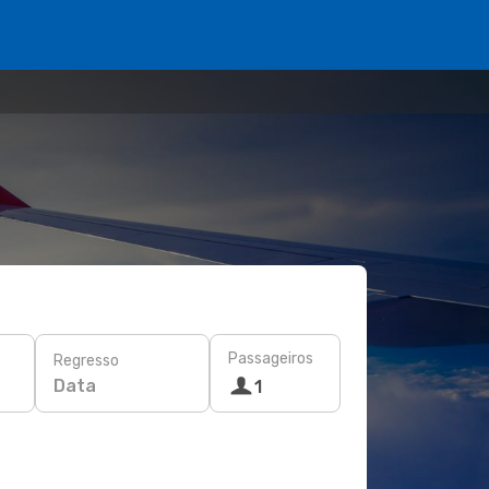
Passageiros
Regresso
Data
1