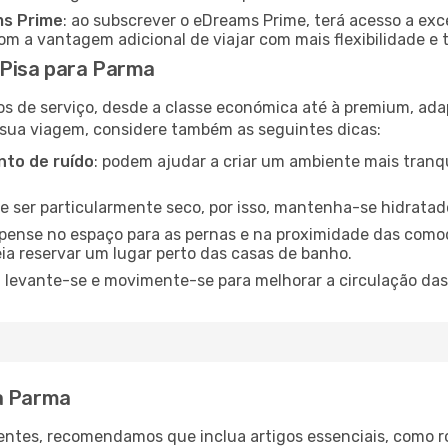
ms Prime
: ao subscrever o eDreams Prime, terá acesso a exc
m a vantagem adicional de viajar com mais flexibilidade e 
Pisa para Parma
os de serviço, desde a classe económica até à premium, ad
 sua viagem, considere também as seguintes dicas:
to de ruído
: podem ajudar a criar um ambiente mais tranqu
de ser particularmente seco, por isso, mantenha-se hidratad
 pense no espaço para as pernas e na proximidade das comod
ia reservar um lugar perto das casas de banho.
: levante-se e movimente-se para melhorar a circulação das
ra Parma
ntes, recomendamos que inclua artigos essenciais, como r