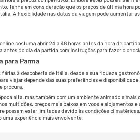
 hora a preços competitivos. Embora estes possam ser mais
nto, tenha em consideração que os preços de última hora p
Itália. A flexibilidade nas datas da viagem pode aumentar a
 online costuma abrir 24 a 48 horas antes da hora de partid
antes do dia da partida com instruções para fazer o check
isa para Parma
férias à descoberta de Itália, desde a sua riqueza gastronó
ara viajar depende das suas preferências e disponibilidade
e procura.
poca alta, mas também com um ambiente animado e mais ofert
s multidões, preços mais baixos em voos e alojamentos e 
vre possam estar limitadas devido às condições climatéricas
o uma experiência mais envolvente.