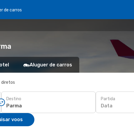
er de carros
arma
otel
Aluguer de carros
 diretos
Destino
Partida
Data
isar voos