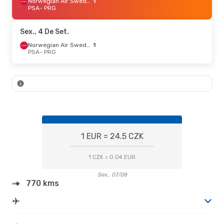
Norwegian Air Sweden
1
PSA
- PRG
Sex., 4 De Set.
Norwegian Air Sweden
1
PSA
- PRG
1 EUR = 24.5 CZK
1 CZK = 0.04 EUR
Sex., 07/08
770 kms