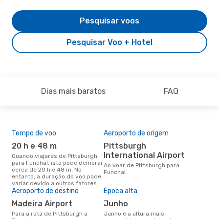
Pesquisar voos
Pesquisar Voo + Hotel
Dias mais baratos
FAQ
Tempo de voo
Aeroporto de origem
Pre
de 
20 h e 48 m
Pittsburgh
14
International Airport
Quando viajares de Pittsburgh
para Funchal, isto pode demorar
Um voo de Pittsburgh para
Ao voar de Pittsburgh para
cerca de 20 h e 48 m. No
Fun
Funchal
entanto, a duração do voo pode
cer
variar devido a outros fatores
dad
Aeroporto de destino
Época alta
mes
Madeira Airport
junho
Para a rota de Pittsburgh a
junho é a altura mais