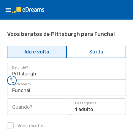
Voos baratos de Pittsburgh para Funchal
Ida e volta
Só ida
De onde?
Pittsburgh
Para onde?
Funchal
Passageiros
Quando?
1 adulto
Voos diretos