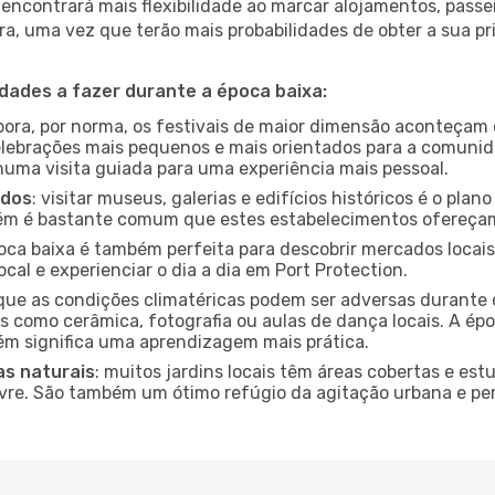
encontrará mais flexibilidade ao marcar alojamentos, passei
a, uma vez que terão mais probabilidades de obter a sua pri
idades a fazer durante a época baixa:
bora, por norma, os festivais de maior dimensão aconteçam 
lebrações mais pequenos e mais orientados para a comuni
 numa visita guiada para uma experiência mais pessoal.
ados
: visitar museus, galerias e edifícios históricos é o pla
bém é bastante comum que estes estabelecimentos ofereçam
poca baixa é também perfeita para descobrir mercados locais
cal e experienciar o dia a dia em Port Protection.
que as condições climatéricas podem ser adversas durante 
s como cerâmica, fotografia ou aulas de dança locais. A épo
m significa uma aprendizagem mais prática.
as naturais
: muitos jardins locais têm áreas cobertas e est
ivre. São também um ótimo refúgio da agitação urbana e pe