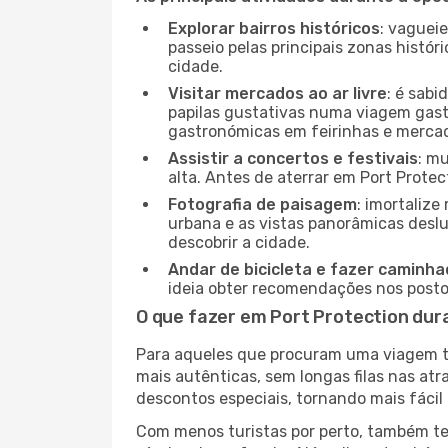
Explorar bairros históricos
: vaguei
passeio pelas principais zonas histór
cidade.
Visitar mercados ao ar livre
: é sab
papilas gustativas numa viagem gast
gastronómicas em feirinhas e mercado
Assistir a concertos e festivais
: m
alta. Antes de aterrar em Port Protec
Fotografia de paisagem
: imortaliz
urbana e as vistas panorâmicas desl
descobrir a cidade.
Andar de bicicleta e fazer caminh
ideia obter recomendações nos postos
O que fazer em Port Protection dur
Para aqueles que procuram uma viagem tra
mais autênticas, sem longas filas nas at
descontos especiais, tornando mais fácil 
Com menos turistas por perto, também ter