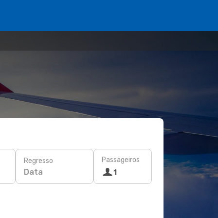
Passageiros
Regresso
Data
1