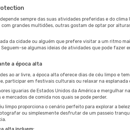
rotection
ion depende sempre das suas atividades preferidas e do clim
om grandes multidões, outras gostam de optar por alturas m
da da cidade ou alguém que prefere visitar a um ritmo mais
s. Seguem-se algumas ideias de atividades que pode fazer e
ante a época alta
es ao ar livre, a época alta oferece dias de céu limpo e tem
e, participar em festivais culturais ou relaxar na esplanada
res iguarias de Estados Unidos da América e mergulhar na
s e mercados de comida nos quais se pode perder.
u limpo proporciona o cenário perfeito para explorar a bele
otografar ou simplesmente desfrutar de um passeio tranqui
ia.
a alta incluem: