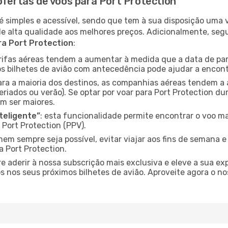
ofertas de voos para Port Protection
é simples e acessível, sendo que tem à sua disposição uma
de alta qualidade aos melhores preços. Adicionalmente, 
ra Port Protection
:
arifas aéreas tendem a aumentar à medida que a data de pa
s bilhetes de avião com antecedência pode ajudar a encont
para a maioria dos destinos, as companhias aéreas tendem a
riados ou verão). Se optar por voar para Port Protection du
m ser maiores.
nteligente”
: esta funcionalidade permite encontrar o voo ma
Port Protection (PPV).
nem sempre seja possível, evitar viajar aos fins de semana 
a Port Protection.
re aderir à nossa subscrição mais exclusiva e eleve a sua e
 nos seus próximos bilhetes de avião. Aproveite agora o no