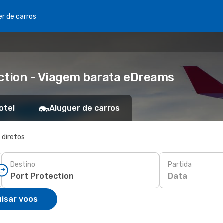
er de carros
ection - Viagem barata eDreams
otel
Aluguer de carros
 diretos
Destino
Partida
Data
isar voos