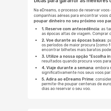
Dicas para garantir as melhores 
Na eDreams, o processo de reservar voos 
companhias aéreas para encontrar voos 
poupar dinheiro no seu próximo voo pa
1. Reserve com antecedência
: as t
as épocas altas de viagem. Comprar o
2. Voe durante as épocas baixas
: 
os períodos de maior procura (como fe
encontrar bilhetes mais baratos pode
3. Utilize a nossa opção “Escolha i
resultados quando procura voos para 
4. Viaje durante a semana
: embora 
significativamente nos seus voos par
5. Adira ao eDreams Prime
: conside
permite-lhe poupar centenas de euros
dias ao reservar o seu voo.