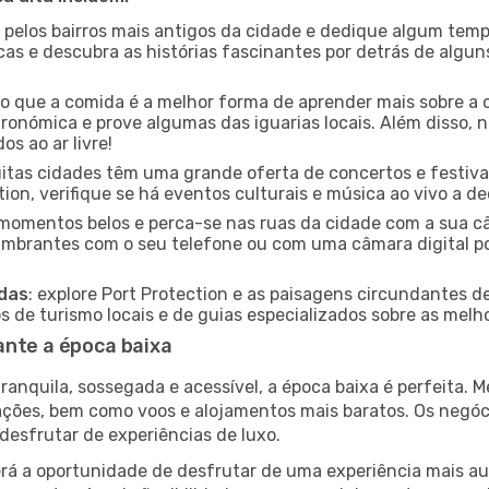
e pelos bairros mais antigos da cidade e dedique algum temp
icas e descubra as histórias fascinantes por detrás de algu
ido que a comida é a melhor forma de aprender mais sobre a 
ronómica e prove algumas das iguarias locais. Além disso,
s ao ar livre!
uitas cidades têm uma grande oferta de concertos e festiv
tion, verifique se há eventos culturais e música ao vivo a de
e momentos belos e perca-se nas ruas da cidade com a sua câ
umbrantes com o seu telefone ou com uma câmara digital p
adas
: explore Port Protection e as paisagens circundantes d
 de turismo locais e de guias especializados sobre as melhor
ante a época baixa
nquila, sossegada e acessível, a época baixa é perfeita. Me
rações, bem como voos e alojamentos mais baratos. Os negó
desfrutar de experiências de luxo.
á a oportunidade de desfrutar de uma experiência mais autê