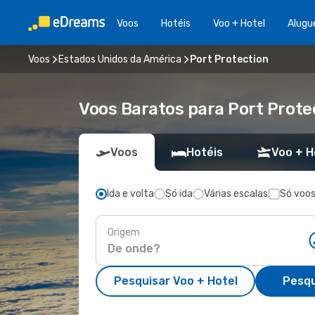
Voos
Hotéis
Voo + Hotel
Alugu
Voos
Estados Unidos da América
Port Protection
Voos Baratos para Port Prot
Voos
Hotéis
Voo + H
Ida e volta
Só ida
Várias escalas
Só voos
Origem
Pesquisar Voo + Hotel
Pesqu