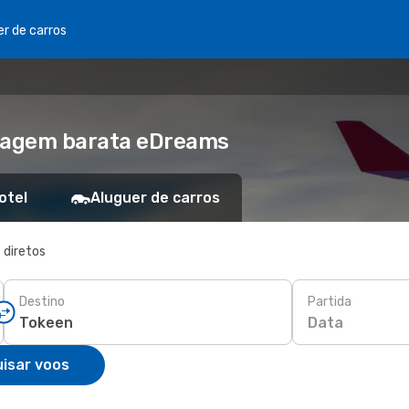
er de carros
Viagem barata eDreams
otel
Aluguer de carros
 diretos
Destino
Partida
Data
isar voos