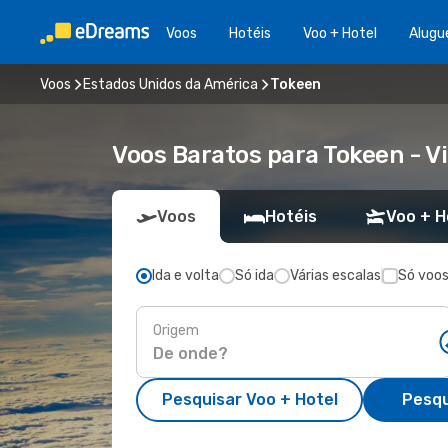
Voos
Hotéis
Voo + Hotel
Alugu
Voos
Estados Unidos da América
Tokeen
Voos Baratos para Tokeen - 
Voos
Hotéis
Voo + H
Ida e volta
Só ida
Várias escalas
Só voos
Origem
Pesquisar Voo + Hotel
Pesqu