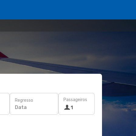
Passageiros
Regresso
Data
1