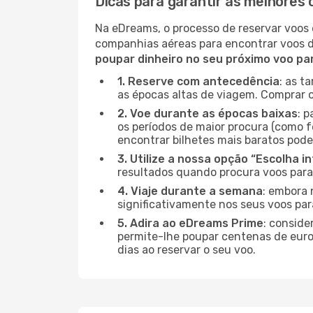
Dicas para garantir as melhores 
Na eDreams, o processo de reservar voos 
companhias aéreas para encontrar voos 
poupar dinheiro no seu próximo voo p
1. Reserve com antecedência
: as t
as épocas altas de viagem. Comprar o
2. Voe durante as épocas baixas
: 
os períodos de maior procura (como f
encontrar bilhetes mais baratos pode
3. Utilize a nossa opção “Escolha i
resultados quando procura voos para 
4. Viaje durante a semana
: embora 
significativamente nos seus voos par
5. Adira ao eDreams Prime
: conside
permite-lhe poupar centenas de euros
dias ao reservar o seu voo.