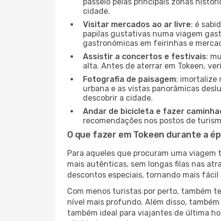
passeio pelas principais zonas histór
cidade.
Visitar mercados ao ar livre
: é sab
papilas gustativas numa viagem gast
gastronómicas em feirinhas e mercado
Assistir a concertos e festivais
: m
alta. Antes de aterrar em Tokeen, ver
Fotografia de paisagem
: imortaliz
urbana e as vistas panorâmicas desl
descobrir a cidade.
Andar de bicicleta e fazer caminh
recomendações nos postos de turismo 
O que fazer em Tokeen durante a ép
Para aqueles que procuram uma viagem tra
mais autênticas, sem longas filas nas at
descontos especiais, tornando mais fácil 
Com menos turistas por perto, também ter
nível mais profundo. Além disso, também 
também ideal para viajantes de última hor