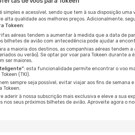
ofertas de voos para Tokeen
é simples e acessível, sendo que tem à sua disposição uma
de alta qualidade aos melhores preços. Adicionalmente, 
ara Tokeen
:
arifas aéreas tendem a aumentar à medida que a data de pa
s bilhetes de avião com antecedência pode ajudar a encont
para a maioria dos destinos, as companhias aéreas tendem a
eriados ou verão). Se optar por voar para Tokeen durante a 
m ser maiores.
nteligente”
: esta funcionalidade permite encontrar o voo ma
Tokeen (TKI).
nem sempre seja possível, evitar viajar aos fins de semana 
a Tokeen.
re aderir à nossa subscrição mais exclusiva e eleve a sua e
 nos seus próximos bilhetes de avião. Aproveite agora o no