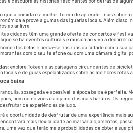
icas e descubra as histórias fascinantes por detrás de algu
ido que a comida é a melhor forma de aprender mais sobre a 
ronómica e prove algumas das iguarias locais. Além disso,
s ao ar livre!
uitas cidades têm uma grande oferta de concertos e festiv
ifique se há eventos culturais e música ao vivo a decorrer n
e momentos belos e perca-se nas ruas da cidade com a sua câ
umbrantes com o seu telefone ou com uma câmara digital p
adas
: explore Tokeen e as paisagens circundantes de bicicle
locais e de guias especializados sobre as melhores rotas a 
oca baixa
nquila, sossegada e acessível, a época baixa é perfeita. Me
rações, bem como voos e alojamentos mais baratos. Os negó
desfrutar de experiências de luxo.
á a oportunidade de desfrutar de uma experiência mais autê
encontrará mais flexibilidade ao marcar alojamentos, passei
a, uma vez que terão mais probabilidades de obter a sua pri