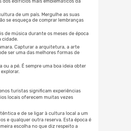
ns dos edifícios mais emblemáticos da
cultura de um país. Mergulhe as suas
 não se esqueça de comprar lembranças
ais de música durante os meses de época
a cidade.
mara. Capturar a arquitetura, a arte
ode ser uma das melhores formas de
ta ou a pé. É sempre uma boa ideia obter
explorar.
nos turistas significam experiências
cios locais oferecem muitas vezes
ntica e de se ligar à cultura local a um
os e qualquer outra reserva. Esta época é
meira escolha no que diz respeito a