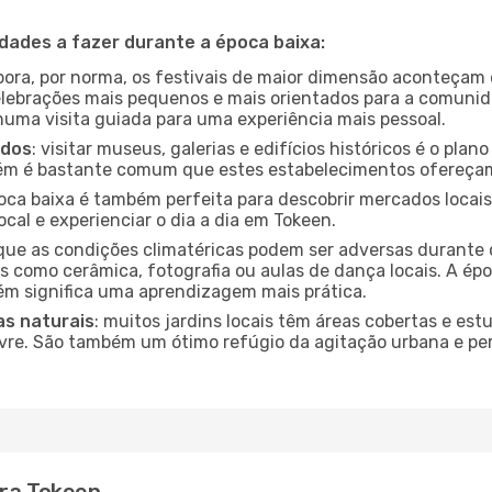
idades a fazer durante a época baixa:
bora, por norma, os festivais de maior dimensão aconteçam 
lebrações mais pequenos e mais orientados para a comuni
 numa visita guiada para uma experiência mais pessoal.
ados
: visitar museus, galerias e edifícios históricos é o pla
bém é bastante comum que estes estabelecimentos ofereçam
poca baixa é também perfeita para descobrir mercados locais
cal e experienciar o dia a dia em Tokeen.
que as condições climatéricas podem ser adversas durante 
s como cerâmica, fotografia ou aulas de dança locais. A épo
m significa uma aprendizagem mais prática.
as naturais
: muitos jardins locais têm áreas cobertas e est
ivre. São também um ótimo refúgio da agitação urbana e pe