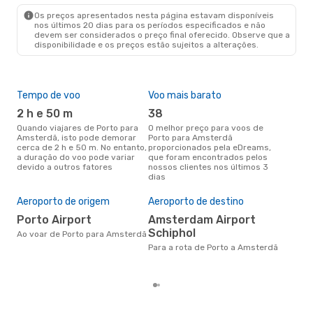
AMS
- OPO
Os preços apresentados nesta página estavam disponíveis
nos últimos 20 dias para os períodos especificados e não
devem ser considerados o preço final oferecido. Observe que a
disponibilidade e os preços estão sujeitos a alterações.
Tempo de voo
Voo mais barato
Épo
2 h e 50 m
38
j
Quando viajares de Porto para
O melhor preço para voos de
junho é a altura mais
Amsterdã, isto pode demorar
Porto para Amsterdã
conc
cerca de 2 h e 50 m. No entanto,
proporcionados pela eDreams,
par
a duração do voo pode variar
que foram encontrados pelos
os 
devido a outros fatores
nossos clientes nos últimos 3
nos
dias
Pre
de 
Aeroporto de origem
Aeroporto de destino
11
Porto Airport
Amsterdam Airport
Um voo de Porto para Amsterdã
Schiphol
na 
Ao voar de Porto para Amsterdã
€, 
Para a rota de Porto a Amsterdã
pre