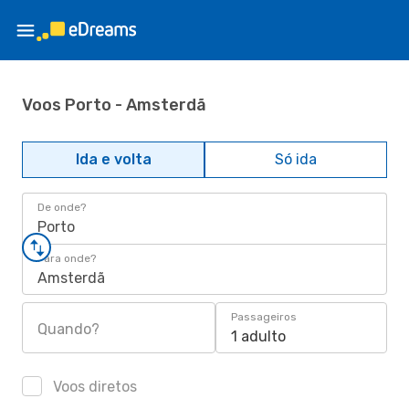
Voos Porto - Amsterdã
Ida e volta
Só ida
De onde?
Porto
Para onde?
Amsterdã
Passageiros
Quando?
1 adulto
Voos diretos