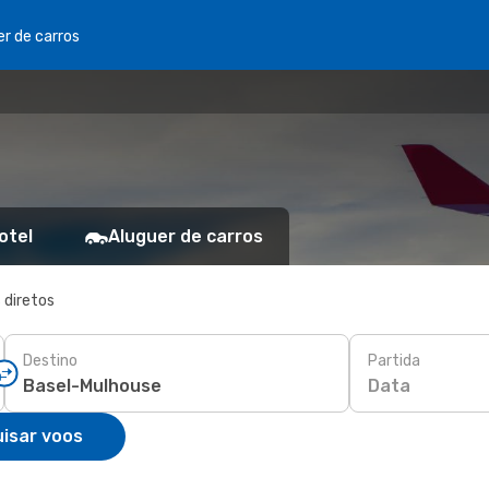
er de carros
otel
Aluguer de carros
 diretos
Destino
Partida
Data
isar voos