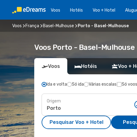
Voos
Hotéis
Voo + Hotel
Alugu
Voos
França
Basel-Mulhouse
Porto - Basel-Mulhouse
Voos Porto - Basel-Mulhouse
Voos
Hotéis
Voo + H
Ida e volta
Só ida
Várias escalas
Só voos
Origem
Pesquisar Voo + Hotel
Pesqu