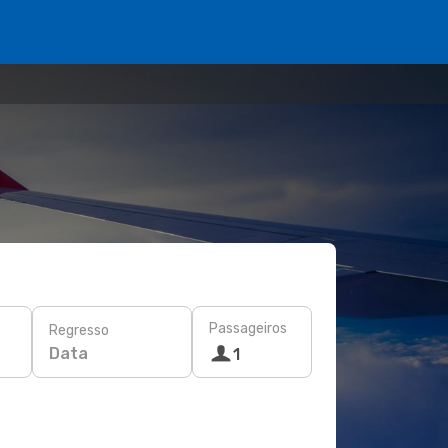
Passageiros
Regresso
Data
1