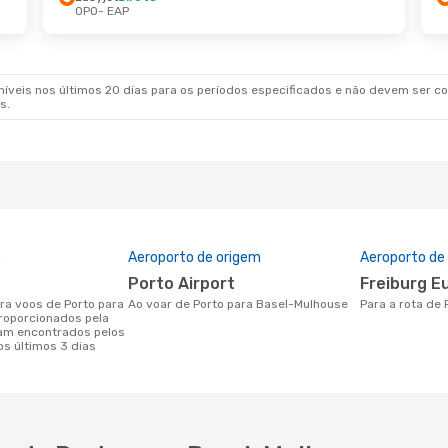
OPO
- EAP
1 De Ago.
- Ter., 1 De Set.
Sex., 11 De Set.
- S
g
1 Escala
Easyjet
Direto
EAP
OPO
- EAP
t
Direto
Easyjet
Direto
OPO
EAP
- OPO
veis nos últimos 20 dias para os períodos especificados e não devem ser con
s.
o
Aeroporto de origem
Aeroporto de
Porto Airport
Freiburg E
Ao voar de Porto para Basel-Mulhouse
Para a rota de
roporcionados pela
am encontrados pelos
os últimos 3 dias