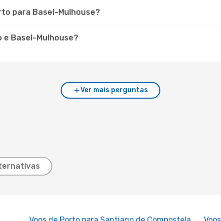
orto para Basel-Mulhouse?
o e Basel-Mulhouse?
Ver mais perguntas
ternativas
Voos de Porto para Santiago de Compostela
Voos