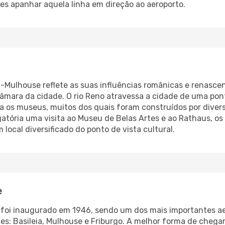
es apanhar aquela linha em direção ao aeroporto.
l-Mulhouse reflete as suas influências românicas e renasce
 Câmara da cidade. O rio Reno atravessa a cidade de uma p
ara os museus, muitos dos quais foram construídos por dive
gatória uma visita ao Museu de Belas Artes e ao Rathaus, o
local diversificado do ponto de vista cultural.
e
foi inaugurado em 1946, sendo um dos mais importantes ae
tes: Basileia, Mulhouse e Friburgo. A melhor forma de chega