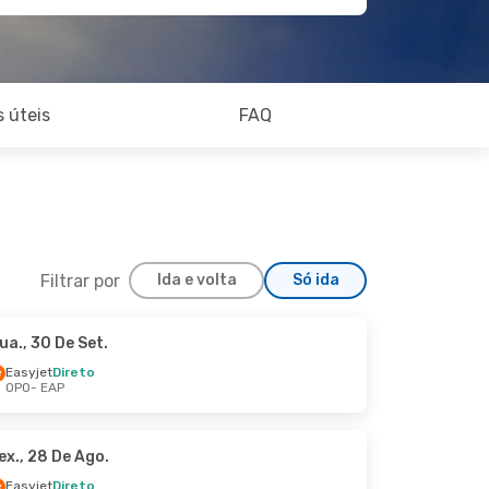
 úteis
FAQ
Filtrar por
Ida e volta
Só ida
ua., 30 De Set.
a., 7 De Out.
Easyjet
Direto
OPO
- EAP
ex., 28 De Ago.
Easyjet
Direto