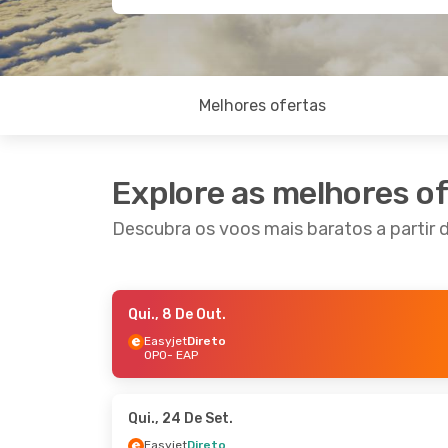
Melhores ofertas
Explore as melhores o
Descubra os voos mais baratos a partir
Qui., 8 De Out.
Qui., 22 De Out.
- Seg., 26 De Out.
Qui., 8 
Easyjet
Direto
OPO
- EAP
Easyjet
Direto
Easyje
OPO
- EAP
OPO
- 
Easyjet
Direto
Easyje
EAP
- OPO
EAP
- 
Qui., 24 De Set.
Easyjet
Direto