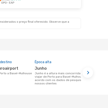
OPO
- EAP
áb., 12 De Set.
siderados o preço final oferecido. Observe que a
 destino
Época alta
Companhia
nesta rota
uroairport
junho
Easyjet
 Porto a Basel-Mulhouse
junho é a altura mais concorrida para
viajar de Porto para Basel-Mulhouse de
Companhias aéreas que viajam de Porto
acordo com os dados de pesquisa dos
para Basel-
nossos clientes