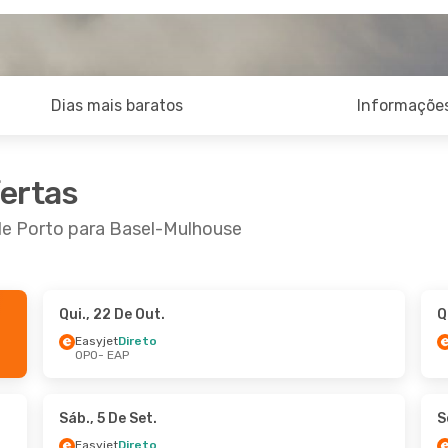
Dias mais baratos
Informações
fertas
 de Porto para Basel-Mulhouse
Qui., 22 De Out.
Q
De Out.
- Ter., 13 De Out.
Qui., 1 De Out.
- Qu
Easyjet
Direto
OPO
- EAP
t
Direto
Easyjet
Direto
EAP
OPO
- EAP
t
Direto
Easyjet
Direto
OPO
EAP
- OPO
Sáb., 5 De Set.
S
Easyjet
Direto