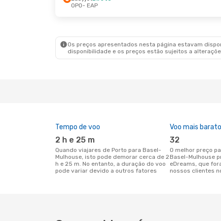
OPO
- EAP
Sáb., 19 De Set.
- Ter., 22 De Set.
Seg., 3
Easyjet
Direto
Vuelin
OPO
- EAP
OPO
- 
Easyjet
Direto
Easyje
EAP
- OPO
EAP
- 
Os preços apresentados nesta página estavam disponí
disponibilidade e os preços estão sujeitos a alteraçõe
Tempo de voo
Voo mais barat
2 h e 25 m
32
Quando viajares de Porto para Basel-
O melhor preço para voos de Porto para
Mulhouse, isto pode demorar cerca de 2
Basel-Mulhouse p
h e 25 m. No entanto, a duração do voo
eDreams, que for
pode variar devido a outros fatores
nossos clientes n